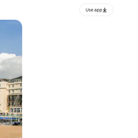
Use app
ien tocando y deslizando la pantalla.