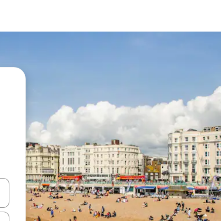
vegar usando las teclas de las flechas hacia arriba y hacia abajo, o b