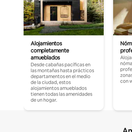
Alojamientos
Nóma
completamente
profe
amueblados
Aloj
nómad
Desde cabañas pacíficas en
profe
las montañas hasta prácticos
zonas
departamentos en el medio
con w
de la ciudad, estos
alojamientos amueblados
tienen todas las amenidades
de un hogar.
Am