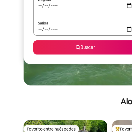
Salida
Buscar
Alo
Favorito entre huéspedes
Favor
Favorito entre huéspedes
De los m