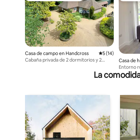
Casa de campo en Handcross
Calificación promed
5 (14)
Cabaña privada de 2 dormitorios y 2
Casa de 
baños en la campiña de Sussex
ey
Entorno r
La comodidad