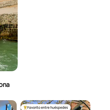
zona
Favorito entre huéspedes
re huéspedes
De los mejores en Favorito entre huéspedes