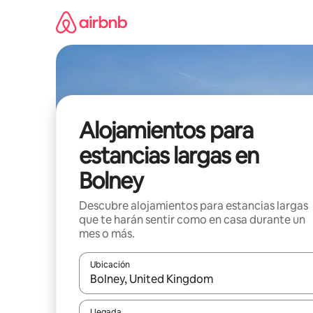
Ir
al
contenido
Alojamientos para
estancias largas en
Bolney
Descubre alojamientos para estancias largas
que te harán sentir como en casa durante un
mes o más.
Ubicación
Cuando los resultados estén disponibles, podrás na
Llegada