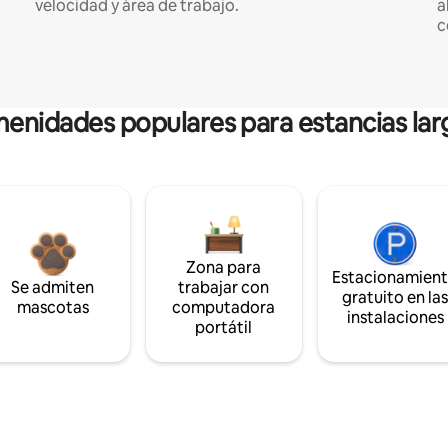
velocidad y área de trabajo.
a
c
enidades populares para estancias lar
Zona para
Estacionamien
Se admiten
trabajar con
gratuito en la
mascotas
computadora
instalaciones
portátil