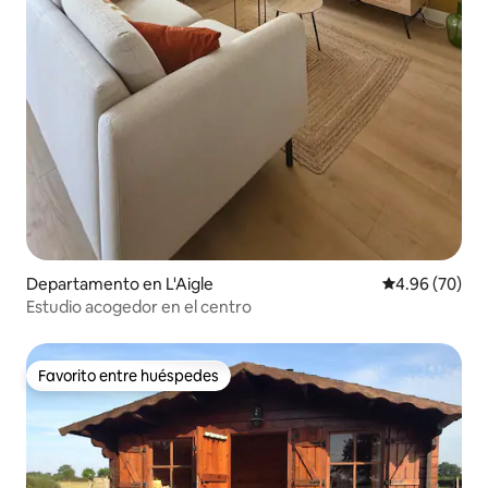
Departamento en L'Aigle
Calificación p
4.96 (70)
Estudio acogedor en el centro
Favorito entre huéspedes
Favorito entre huéspedes