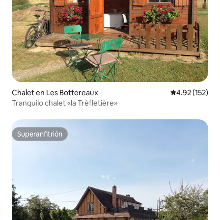
Chalet en Les Bottereaux
Calificación p
4.92 (152)
Tranquilo chalet «la Trèfletière»
Superanfitrión
Superanfitrión