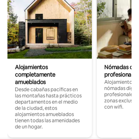
Alojamientos
Nómadas digit
completamente
profesionales 
amueblados
Alojamientos 
nómadas digita
Desde cabañas pacíficas en
profesionales d
las montañas hasta prácticos
zonas exclusiva
departamentos en el medio
con wifi.
de la ciudad, estos
alojamientos amueblados
tienen todas las amenidades
de un hogar.