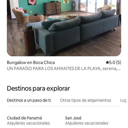
Bungalow en Boca Chica
Calificació
5.0 (5)
UN PARAÍSO PARA LOS AMANTES DE LA PLAYA, serena,
gran casa de campo
Destinos para explorar
Destinos a un paso de ti
Otros tipos de alojamientos
Lug
Ciudad de Panamá
San José
Alquileres vacacionales
Alquileres vacacionales