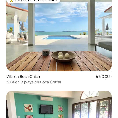
De los mejores en Favorito entre huéspedes
Villa en Boca Chica
Calificación
5.0 (25)
¡Villa en la playa en Boca Chica!