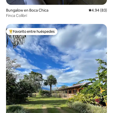
Bungalow en Boca Chica
Calificación p
4.94 (83)
Finca Colibrí
Favorito entre huéspedes
De los mejores en Favorito entre huéspedes