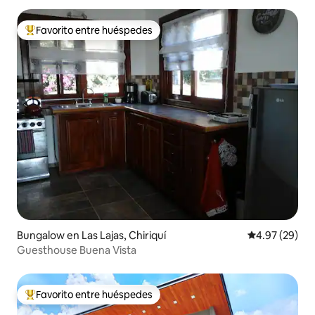
Favorito entre huéspedes
De los mejores en Favorito entre huéspedes
Bungalow en Las Lajas, Chiriquí
Calificación p
4.97 (29)
Guesthouse Buena Vista
Favorito entre huéspedes
De los mejores en Favorito entre huéspedes