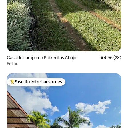
Casa de campo en Potrerillos Abajo
Calificación p
4.96 (28)
Felipe
Favorito entre huéspedes
De los mejores en Favorito entre huéspedes