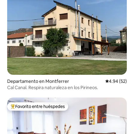
Departamento en Montferrer
Calificación p
4.94 (52)
Cal Canal. Respira naturaleza en los Pirineos.
Favorito entre huéspedes
De los mejores en Favorito entre huéspedes