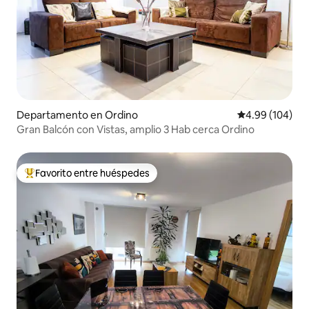
Departamento en Ordino
Calificación pr
4.99 (104)
Gran Balcón con Vistas, amplio 3 Hab cerca Ordino
Favorito entre huéspedes
De los mejores en Favorito entre huéspedes