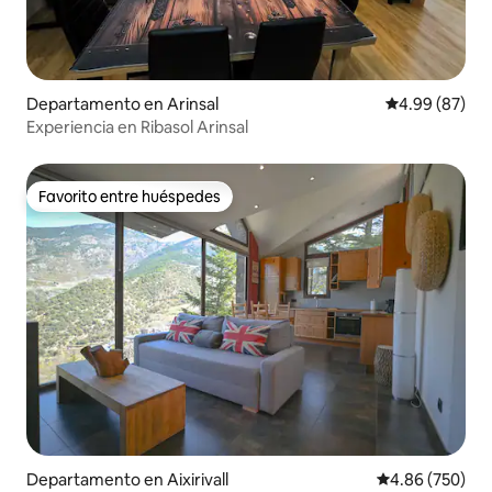
Departamento en Arinsal
Calificación p
4.99 (87)
Experiencia en Ribasol Arinsal
Favorito entre huéspedes
Favorito entre huéspedes
Departamento en Aixirivall
Calificación pr
4.86 (750)