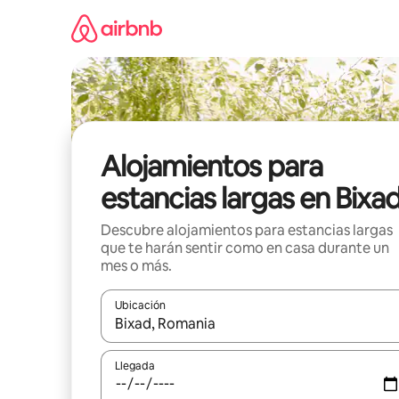
Ir
al
contenido
Alojamientos para
estancias largas en Bixa
Descubre alojamientos para estancias largas
que te harán sentir como en casa durante un
mes o más.
Ubicación
Cuando los resultados estén disponibles, podrás na
Llegada