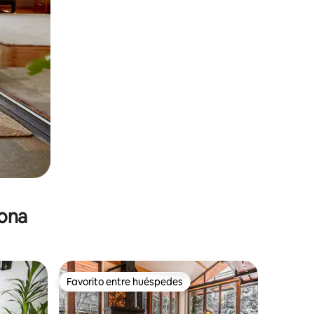
zona
Favorito entre huéspedes
re huéspedes
Favorito entre huéspedes