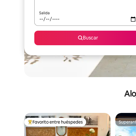
Salida
Buscar
Alo
Favorito entre huéspedes
Superanf
De los mejores en Favorito entre huéspedes
Superanf