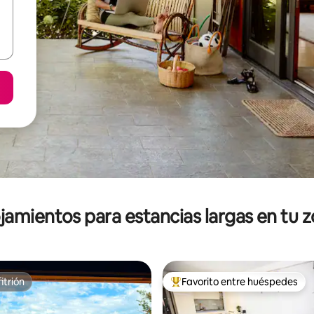
jamientos para estancias largas en tu 
itrión
Favorito entre huéspedes
itrión
De los mejores en Favorito ent