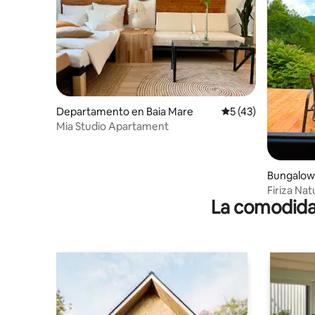
Departamento en Baia Mare
Calificación promed
5 (43)
Mia Studio Apartament
Bungalow 
Firiza Na
La comodidad