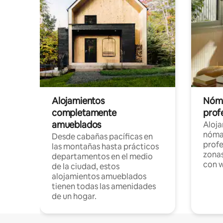
Alojamientos
Nóma
completamente
profe
amueblados
Aloj
nómad
Desde cabañas pacíficas en
profe
las montañas hasta prácticos
zonas
departamentos en el medio
con w
de la ciudad, estos
alojamientos amueblados
tienen todas las amenidades
de un hogar.