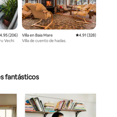
alificación promedio: 4.95 de 5; 206 evaluaciones
4.95 (206)
Villa en Baia Mare
Calificación promedio: 
4.91 (328)
ru Vechi
Villa de cuento de hadas.
iones
s fantásticos