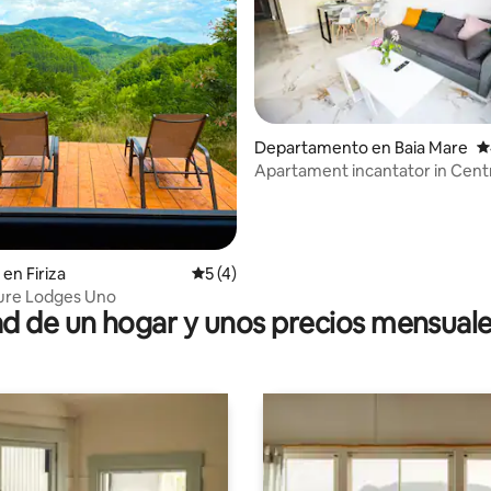
Departamento en Baia Mare
C
Apartament incantator in Cent
io: 5 de 5; 43 evaluaciones
en Firiza
Calificación promedio: 5 de 5; 4 evaluac
5 (4)
ture Lodges Uno
 de un hogar y unos precios mensuale