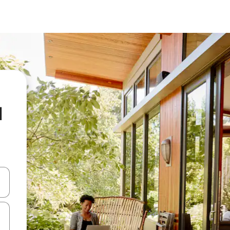
d
vegar usando las teclas de las flechas hacia arriba y hacia abajo, o b