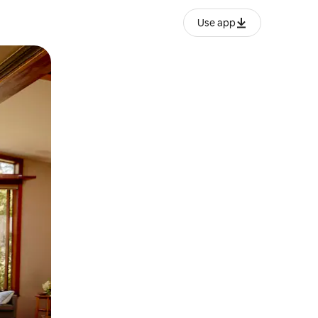
Use app
ien tocando y deslizando la pantalla.