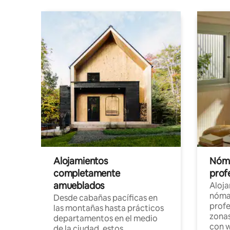
Alojamientos
Nóma
completamente
profe
amueblados
Aloj
nómad
Desde cabañas pacíficas en
profe
las montañas hasta prácticos
zonas
departamentos en el medio
con w
de la ciudad, estos