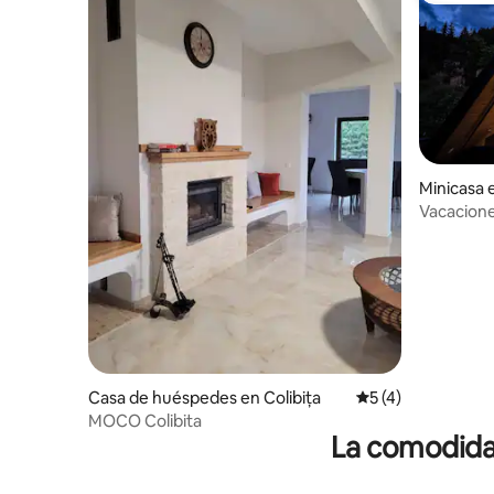
Minicasa e
Vacacione
lugar de c
Casa de huéspedes en Colibița
Calificación prome
5 (4)
MOCO Colibita
La comodidad