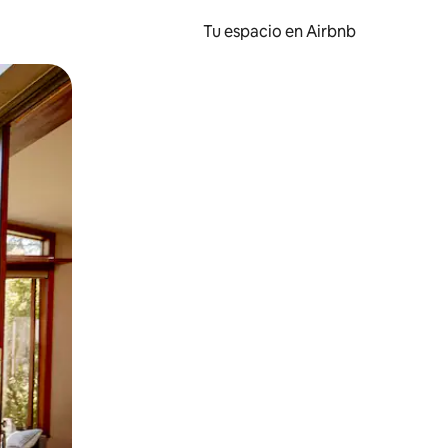
Tu espacio en Airbnb
ien tocando y deslizando la pantalla.