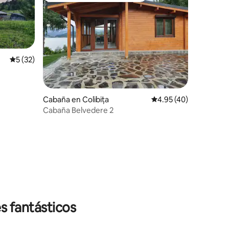
Calificación promedio: 5 de 5; 32 evaluaciones
5 (32)
iones
Cabaña en Colibița
Calificación promedio:
4.95 (40)
Cabaña Belvedere 2
s fantásticos