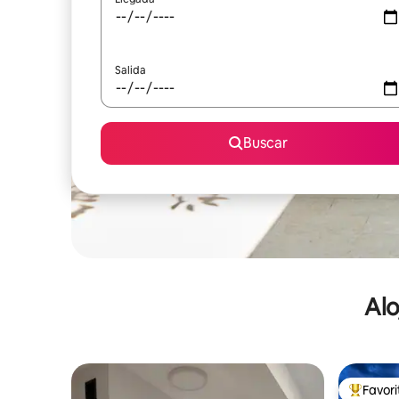
Salida
Buscar
Alo
Favor
De los m