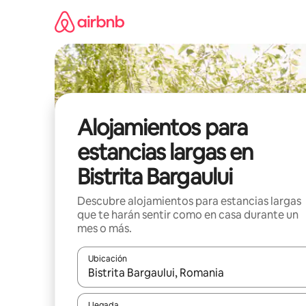
Ir
al
contenido
Alojamientos para
estancias largas en
Bistrita Bargaului
Descubre alojamientos para estancias largas
que te harán sentir como en casa durante un
mes o más.
Ubicación
Cuando los resultados estén disponibles, podrás na
Llegada