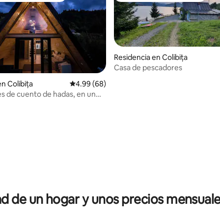
Residencia en Colibița
Casa de pescadores
n Colibița
Calificación promedio: 4.99 de 5; 68 evaluac
4.99 (68)
s de cuento de hadas, en un
uento de hadas al aire libre
dio: 5 de 5; 4 evaluaciones
 de un hogar y unos precios mensuale