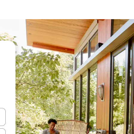
vegar usando las teclas de las flechas hacia arriba y hacia abajo, o b