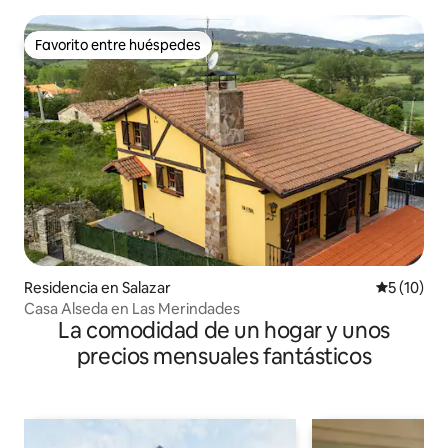
Favorito entre huéspedes
Favorito entre huéspedes
Residencia en Salazar
Calificaci
5 (10)
Casa Alseda en Las Merindades
La comodidad de un hogar y unos
precios mensuales fantásticos