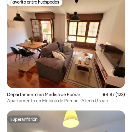
Favorito entre huéspedes
Favorito entre huéspedes
Departamento en Medina de Pomar
Calificación p
4.87 (123)
Apartamento en Medina de Pomar - Ateria Group
Superanfitrión
Superanfitrión