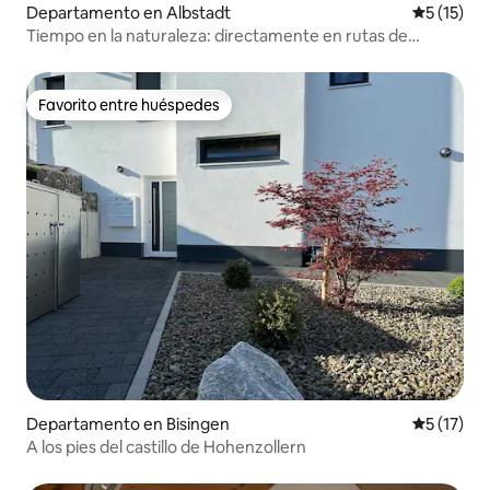
Departamento en Albstadt
Calificaci
5 (15)
Tiempo en la naturaleza: directamente en rutas de
senderismo, esquí y ciclismo
Favorito entre huéspedes
Favorito entre huéspedes
Departamento en Bisingen
Calificaci
5 (17)
A los pies del castillo de Hohenzollern