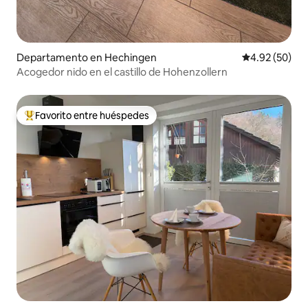
Departamento en Hechingen
Calificación p
4.92 (50)
Acogedor nido en el castillo de Hohenzollern
Favorito entre huéspedes
De los mejores en Favorito entre huéspedes