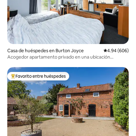
Casa de huéspedes en Burton Joyce
Calificación pr
4.94 (606)
Acogedor apartamento privado en una ubicación
encantadora del pueblo.
Favorito entre huéspedes
De los mejores en Favorito entre huéspedes