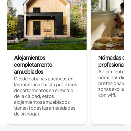
Alojamientos
Nómadas digit
completamente
profesionales 
amueblados
Alojamientos 
nómadas digita
Desde cabañas pacíficas en
profesionales d
las montañas hasta prácticos
zonas exclusiva
departamentos en el medio
con wifi.
de la ciudad, estos
alojamientos amueblados
tienen todas las amenidades
de un hogar.