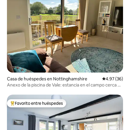
Casa de huéspedes en Nottinghamshire
Calificación p
4.97 (36)
Anexo de la piscina de Vale: estancia en el campo cerca de
Nottingham
Favorito entre huéspedes
De los mejores en Favorito entre huéspedes