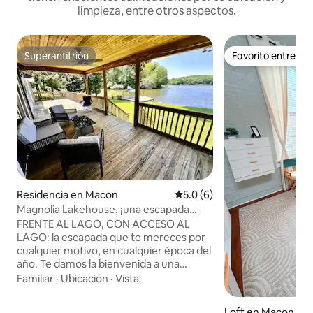
limpieza, entre otros aspectos.
Superanfitrión
Favorito entre h
Superanfitrión
Favorito entre h
Residencia en Macon
Calificación promedio: 5.0 de
5.0 (6)
Magnolia Lakehouse, ¡una escapada
tranquila frente al lago!
FRENTE AL LAGO, CON ACCESO AL
LAGO: la escapada que te mereces por
cualquier motivo, en cualquier época del
año. Te damos la bienvenida a una
propiedad frente al lago. Disfruta de la
Familiar
·
Ubicación
·
Vista
serenidad y la paz con esta propiedad
frente al lago. Relájate, descansa y
Loft en Macon