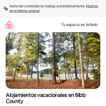
Ir
Parte del contenido se tradujo automáticamente. 
Mostrar 
al
en el idioma original
contenido
Tu espacio en Airbnb
Alojamientos vacacionales en Bibb
County