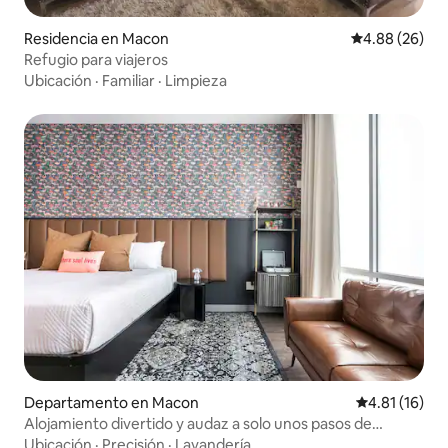
Residencia en Macon
Calificación p
4.88 (26)
Refugio para viajeros
Ubicación
·
Familiar
·
Limpieza
Departamento en Macon
Calificación 
4.81 (16)
Alojamiento divertido y audaz a solo unos pasos de
Capricorn Studios
Ubicación
·
Precisión
·
Lavandería