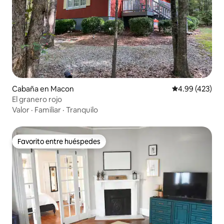
Cabaña en Macon
Calificación pr
4.99 (423)
El granero rojo
Valor
·
Familiar
·
Tranquilo
Favorito entre huéspedes
Favorito entre huéspedes