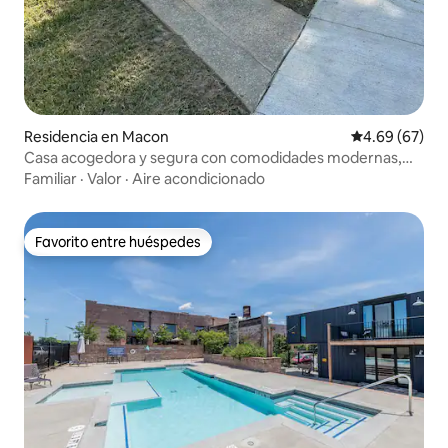
Residencia en Macon
Calificación p
4.69 (67)
Casa acogedora y segura con comodidades modernas,
¡hallazgo raro!
Familiar
·
Valor
·
Aire acondicionado
Favorito entre huéspedes
Favorito entre huéspedes