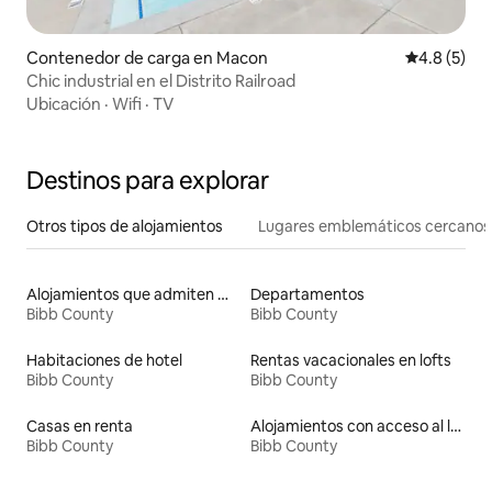
Contenedor de carga en Macon
Calificació
4.8 (5)
Chic industrial en el Distrito Railroad
Ubicación
·
Wifi
·
TV
Destinos para explorar
Otros tipos de alojamientos
Lugares emblemáticos cercanos
Alojamientos que admiten mascotas
Departamentos
Bibb County
Bibb County
Habitaciones de hotel
Rentas vacacionales en lofts
Bibb County
Bibb County
Casas en renta
Alojamientos con acceso al lago
Bibb County
Bibb County