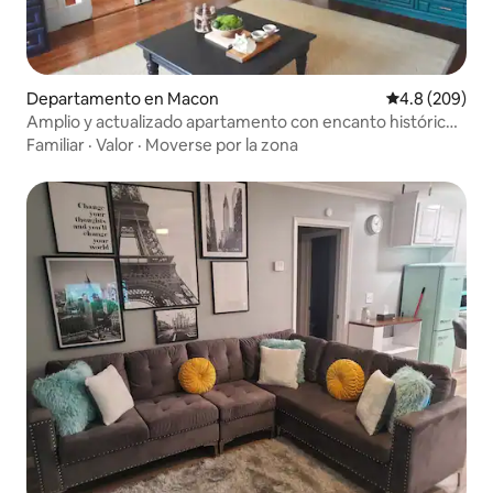
Departamento en Macon
Calificación p
4.8 (209)
Amplio y actualizado apartamento con encanto histórico
de 1900
Familiar
·
Valor
·
Moverse por la zona