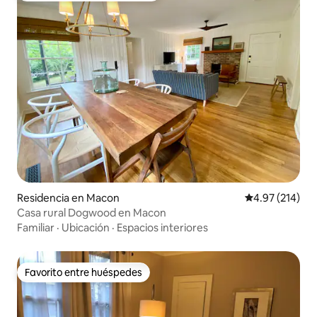
Residencia en Macon
Calificación p
4.97 (214)
Casa rural Dogwood en Macon
Familiar
·
Ubicación
·
Espacios interiores
Favorito entre huéspedes
Favorito entre huéspedes