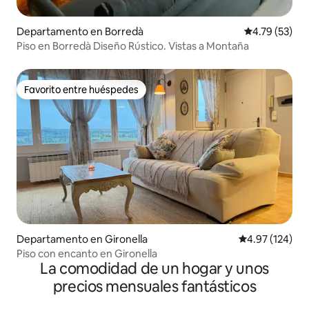
Departamento en Borredà
Calificación 
4.79 (53)
Piso en Borredà Diseño Rústico. Vistas a Montaña
Favorito entre huéspedes
Favorito entre huéspedes
Departamento en Gironella
Calificación p
4.97 (124)
Piso con encanto en Gironella
La comodidad de un hogar y unos
precios mensuales fantásticos