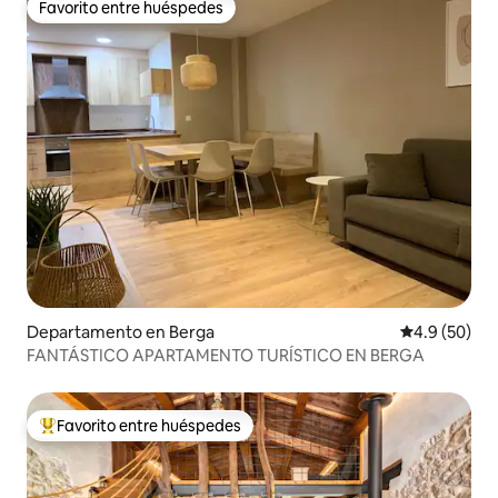
Favorito entre huéspedes
Favorito entre huéspedes
Departamento en Berga
Calificación
4.9 (50)
FANTÁSTICO APARTAMENTO TURÍSTICO EN BERGA
Favorito entre huéspedes
De los mejores en Favorito entre huéspedes