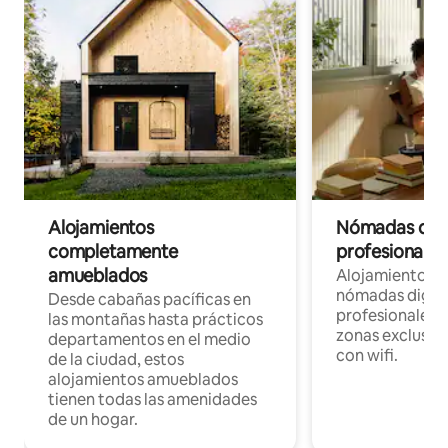
Alojamientos
Nómadas digit
completamente
profesionales 
amueblados
Alojamientos 
nómadas digita
Desde cabañas pacíficas en
profesionales d
las montañas hasta prácticos
zonas exclusiva
departamentos en el medio
con wifi.
de la ciudad, estos
alojamientos amueblados
tienen todas las amenidades
de un hogar.