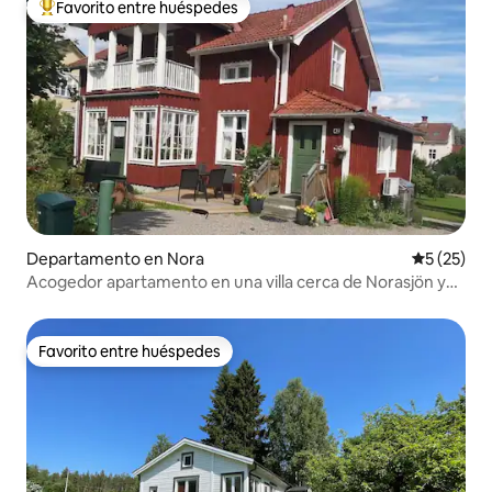
Favorito entre huéspedes
De los mejores en Favorito entre huéspedes
Departamento en Nora
Calificaci
5 (25)
Acogedor apartamento en una villa cerca de Norasjön y
del centro de Nora
Favorito entre huéspedes
Favorito entre huéspedes