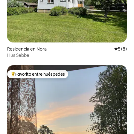
Residencia en Nora
Calificac
5 (8)
Hus Sebbe
Favorito entre huéspedes
De los mejores en Favorito entre huéspedes