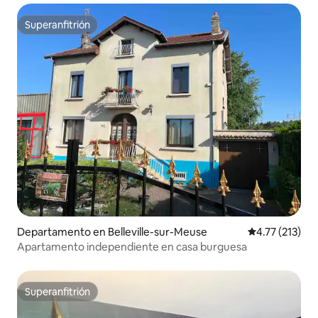
Superanfitrión
Superanfitrión
Departamento en Belleville-sur-Meuse
Calificación p
4.77 (213)
Apartamento independiente en casa burguesa
Superanfitrión
Superanfitrión