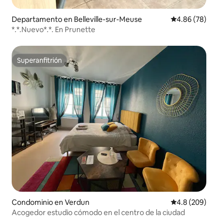
Departamento en Belleville-sur-Meuse
Calificación p
4.86 (78)
*.*.Nuevo*.*. En Prunette
Superanfitrión
Superanfitrión
Condominio en Verdun
Calificación p
4.8 (209)
Acogedor estudio cómodo en el centro de la ciudad