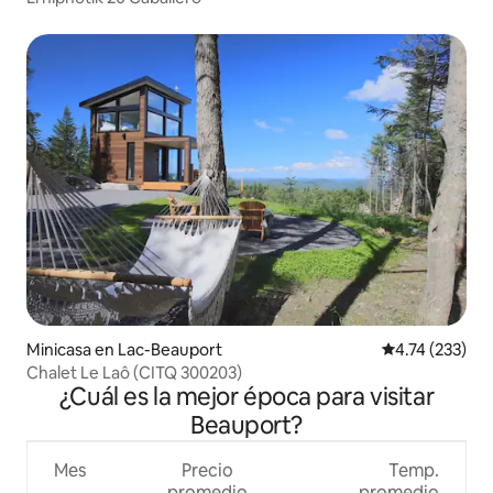
Minicasa en Lac-Beauport
Calificación p
4.74 (233)
Chalet Le Laô (CITQ 300203)
¿Cuál es la mejor época para visitar
Beauport?
Mes
Precio
Temp.
promedio
promedio