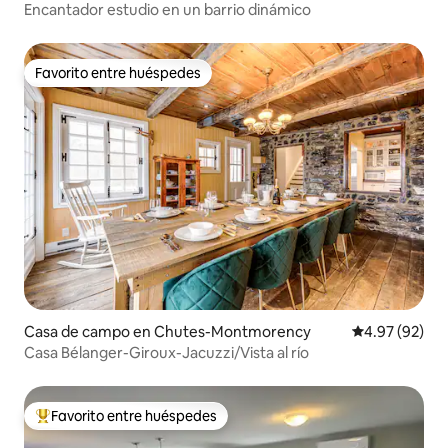
Encantador estudio en un barrio dinámico
Favorito entre huéspedes
Favorito entre huéspedes
Casa de campo en Chutes-Montmorency
Calificación p
4.97 (92)
Casa Bélanger-Giroux-Jacuzzi/Vista al río
Favorito entre huéspedes
De los mejores en Favorito entre huéspedes