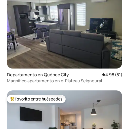
Departamento en Québec City
Calificación 
4.98 (51)
Magnífico apartamento en el Plateau Seigneural
Favorito entre huéspedes
De los mejores en Favorito entre huéspedes