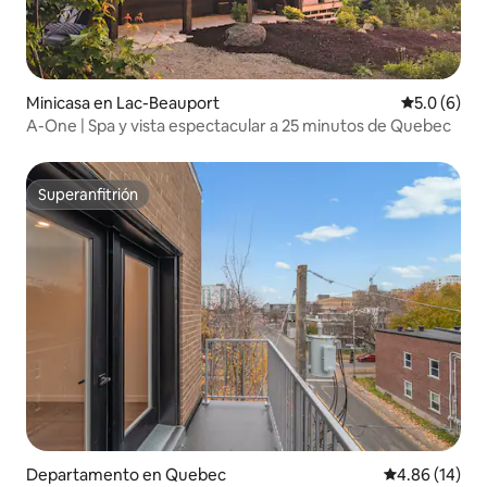
Minicasa en Lac-Beauport
Calificació
5.0 (6)
A-One | Spa y vista espectacular a 25 minutos de Quebec
Superanfitrión
Superanfitrión
Departamento en Quebec
Calificación 
4.86 (14)