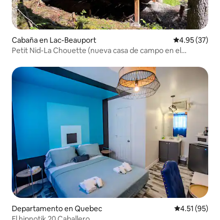
Cabaña en Lac-Beauport
Calificación 
4.95 (37)
Petit Nid-La Chouette (nueva casa de campo en el
bosque)
Departamento en Quebec
Calificación 
4.51 (95)
El hipnotik 20 Caballero