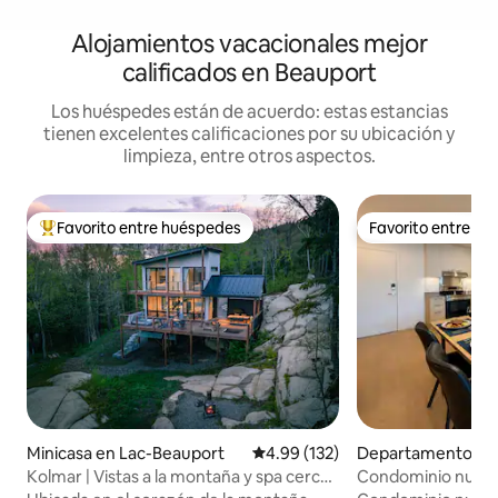
Alojamientos vacacionales mejor
calificados en Beauport
Los huéspedes están de acuerdo: estas estancias
tienen excelentes calificaciones por su ubicación y
limpieza, entre otros aspectos.
Favorito entre huéspedes
Favorito entre h
De los mejores en Favorito entre huéspedes
Favorito entre h
Minicasa en Lac-Beauport
Calificación promedio: 4.99 de 5
4.99 (132)
Departamento en
Kolmar | Vistas a la montaña y spa cerca
Condominio nuevo
de la ciudad de Quebec
personas - Vieux-