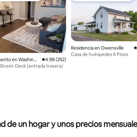
Residencia en Owensville
C
Casa de huéspedes 6 Pines
4.95 de 5; 230 evaluaciones
ento en Washingt
Calificación promedio: 4.98 de 5; 252 evaluac
4.98 (252)
 Street-Deck (entrada trasera)
 de un hogar y unos precios mensuale