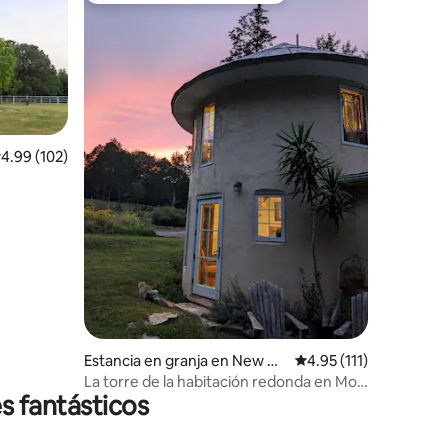
alificación promedio: 4.99 de 5; 102 evaluaciones
4.99 (102)
iones
Estancia en granja en New Ha
Calificación promedio:
4.95 (111)
ven
La torre de la habitación redonda en Moy
s fantásticos
Mell Farm