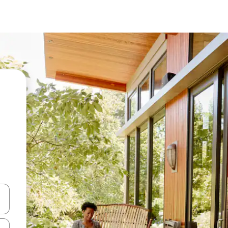
vegar usando las teclas de las flechas hacia arriba y hacia abajo, o b