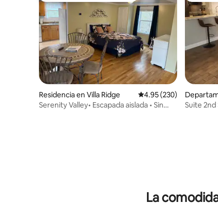
Residencia en Villa Ridge
Calificación promedio: 
4.95 (230)
Departam
on
Serenity Valley• Escapada aislada • Sin
Suite 2nd
gastos de limpieza
La comodidad