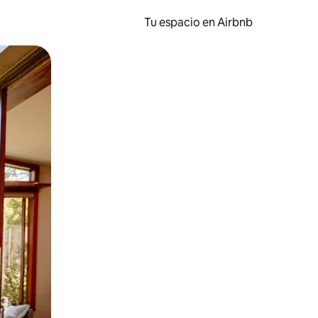
Tu espacio en Airbnb
ien tocando y deslizando la pantalla.