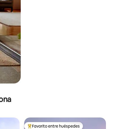
zona
Favorito entre huéspedes
re huéspedes
De los mejores en Favorito entre huéspedes