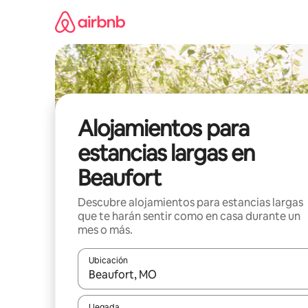
Ir
al
contenido
Alojamientos para
estancias largas en
Beaufort
Descubre alojamientos para estancias largas
que te harán sentir como en casa durante un
mes o más.
Ubicación
Cuando los resultados estén disponibles, podrás na
Llegada