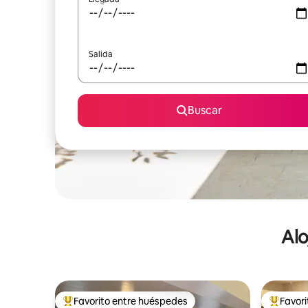
Salida
Buscar
Alo
Favorito entre huéspedes
Favor
De los mejores en Favorito entre huéspedes
De los m