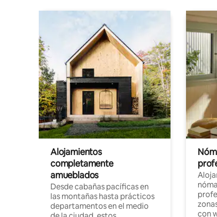
Alojamientos
Nóma
completamente
profe
amueblados
Aloj
nómad
Desde cabañas pacíficas en
profe
las montañas hasta prácticos
zonas
departamentos en el medio
con w
de la ciudad, estos