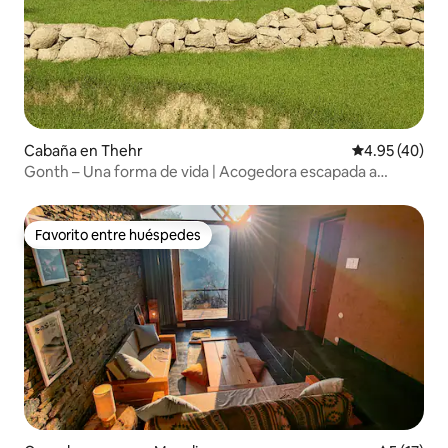
Cabaña en Thehr
Calificación 
4.95 (40)
Gonth – Una forma de vida | Acogedora escapada a
Dharamshala.
Favorito entre huéspedes
Favorito entre huéspedes