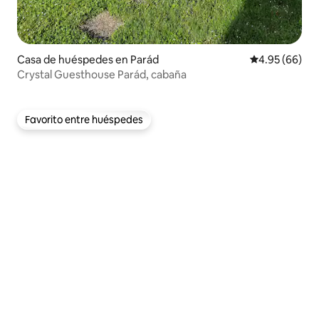
Casa de huéspedes en Parád
Calificación p
4.95 (66)
Crystal Guesthouse Parád, cabaña
Favorito entre huéspedes
Favorito entre huéspedes