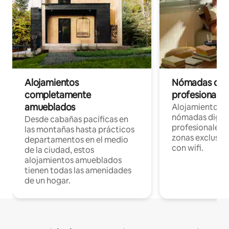
Alojamientos
Nómadas digit
completamente
profesionales 
amueblados
Alojamientos 
nómadas digita
Desde cabañas pacíficas en
profesionales d
las montañas hasta prácticos
zonas exclusiva
departamentos en el medio
con wifi.
de la ciudad, estos
alojamientos amueblados
tienen todas las amenidades
de un hogar.