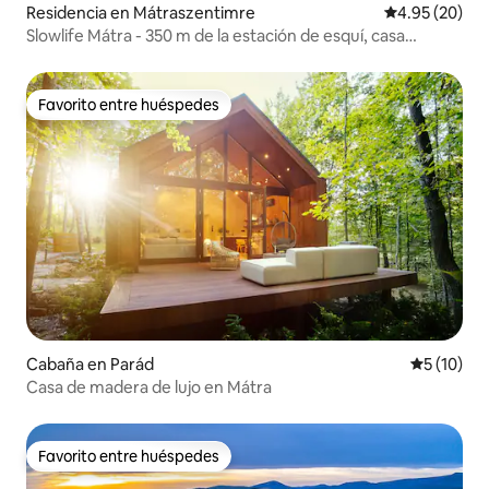
Residencia en Mátraszentimre
Calificación p
4.95 (20)
Slowlife Mátra - 350 m de la estación de esquí, casa
completa, jacuzzi
Favorito entre huéspedes
Favorito entre huéspedes
Cabaña en Parád
Calificaci
5 (10)
Casa de madera de lujo en Mátra
Favorito entre huéspedes
Favorito entre huéspedes