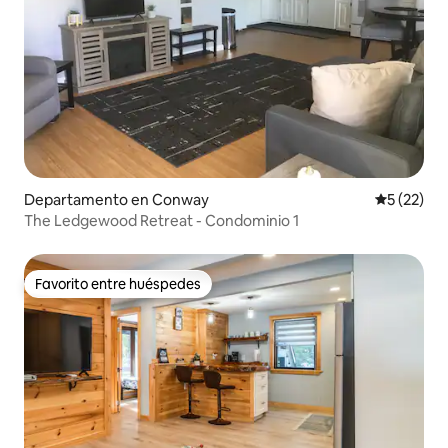
Departamento en Conway
Calificaci
5 (22)
The Ledgewood Retreat - Condominio 1
Favorito entre huéspedes
Favorito entre huéspedes