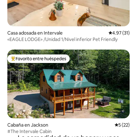
Casa adosada en Intervale
Calificación 
4.97 (31)
«EAGLE LODGE» /Unidad 1/Nivel inferior Pet Friendly
Favorito entre huéspedes
De los mejores en Favorito entre huéspedes
Cabaña en Jackson
Calificaci
5 (22)
#The Intervale Cabin