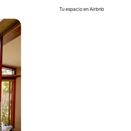
Tu espacio en Airbnb
ien tocando y deslizando la pantalla.