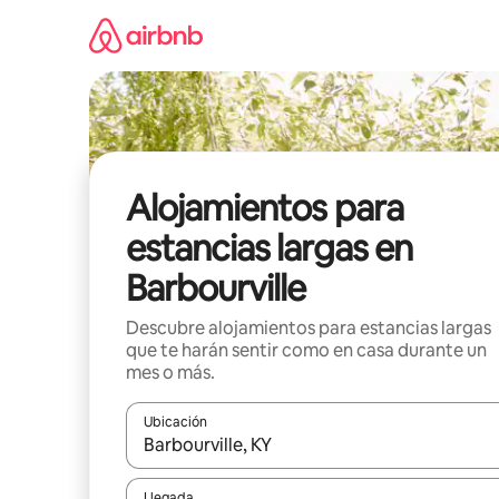
Ir
al
contenido
Alojamientos para
estancias largas en
Barbourville
Descubre alojamientos para estancias largas
que te harán sentir como en casa durante un
mes o más.
Ubicación
Cuando los resultados estén disponibles, podrás na
Llegada