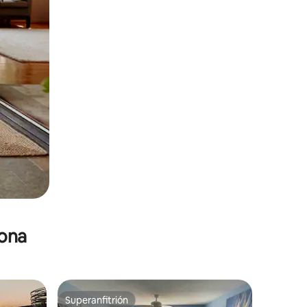
zona
Superanfitrión
Superanfitrión