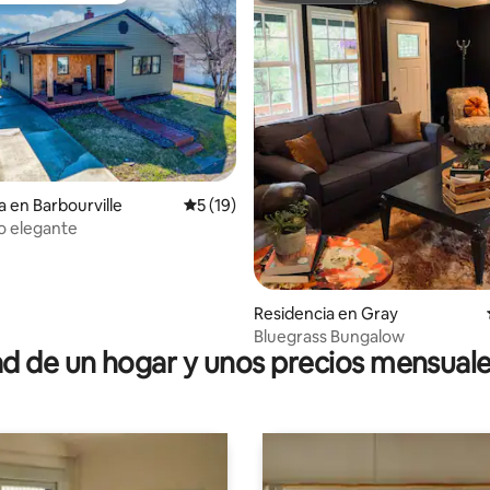
a en Barbourville
Calificación promedio: 5 de 5; 19 evaluac
5 (19)
io: 5 de 5; 17 evaluaciones
o elegante
Residencia en Gray
Bluegrass Bungalow
 de un hogar y unos precios mensuale