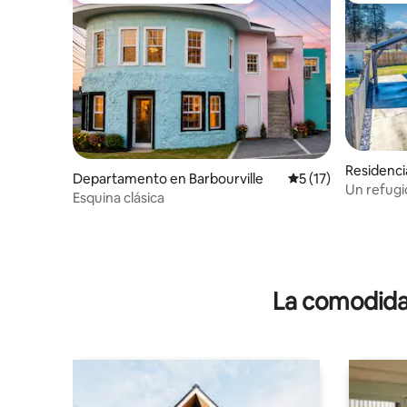
Residenci
Departamento en Barbourville
Calificación promed
5 (17)
Un refugi
Esquina clásica
La comodidad