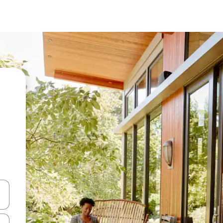
vegar usando las teclas de las flechas hacia arriba y hacia abajo, o b