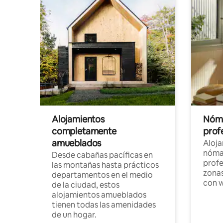
Alojamientos
Nóma
completamente
profe
amueblados
Aloj
nómad
Desde cabañas pacíficas en
profe
las montañas hasta prácticos
zonas
departamentos en el medio
con w
de la ciudad, estos
alojamientos amueblados
tienen todas las amenidades
de un hogar.