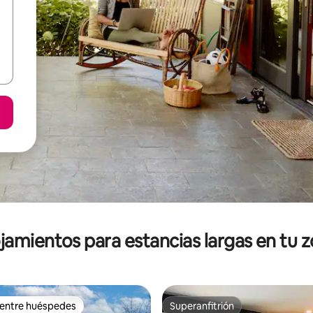
jamientos para estancias largas en tu 
 entre huéspedes
Superanfitrión
 entre huéspedes
Superanfitrión