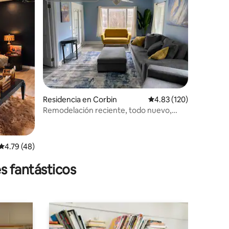
iones
Residencia en Corbin
Calificación promedio: 
4.83 (120)
Remodelación reciente, todo nuevo,
cerca de Cumberland Fls
Calificación promedio: 4.79 de 5; 48 evaluaciones
4.79 (48)
s fantásticos