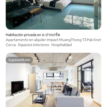
Habitación privada en อ.ปากเกร็ด
Apartamento en alquiler Impact MuangThong T3 Pak Kret
Cerca
·
Espacios interiores
·
Hospitalidad
Superanfitrión
Superanfitrión