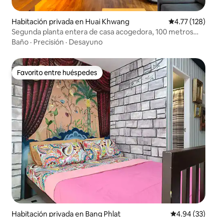
Habitación privada en Huai Khwang
Calificación p
4.77 (128)
Segunda planta entera de casa acogedora, 100 metros
cuadrados cerca del metro
Baño
·
Precisión
·
Desayuno
Favorito entre huéspedes
Favorito entre huéspedes
Habitación privada en Bang Phlat
Calificación p
4.94 (33)