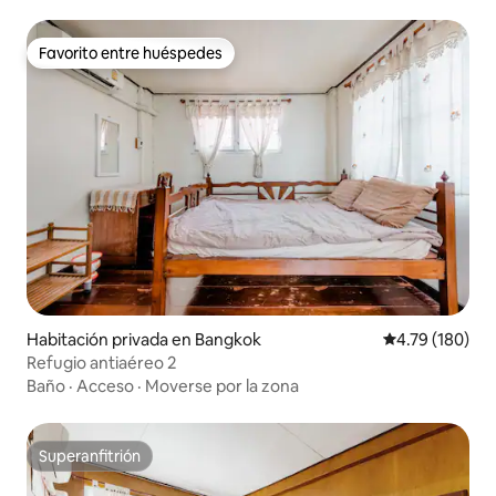
Favorito entre huéspedes
Favorito entre huéspedes
Habitación privada en Bangkok
Calificación p
4.79 (180)
Refugio antiaéreo 2
Baño
·
Acceso
·
Moverse por la zona
Superanfitrión
Superanfitrión