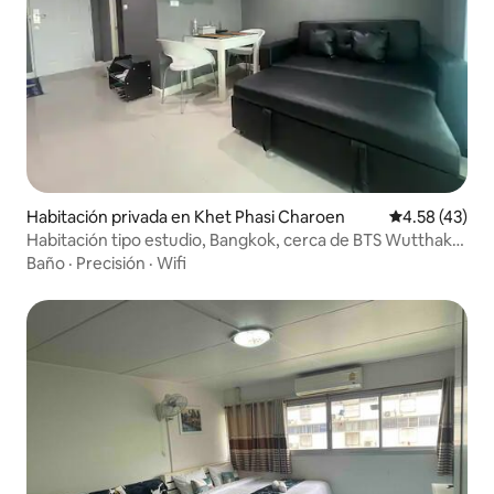
Habitación privada en Khet Phasi Charoen
Calificación 
4.58 (43)
Habitación tipo estudio, Bangkok, cerca de BTS Wutthakat
y Bangwa
Baño
·
Precisión
·
Wifi