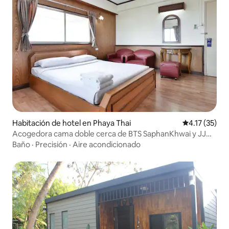
Habitación de hotel en Phaya Thai
Calificación 
4.17 (35)
Acogedora cama doble cerca de BTS SaphanKhwai y JJ
Market
Baño
·
Precisión
·
Aire acondicionado