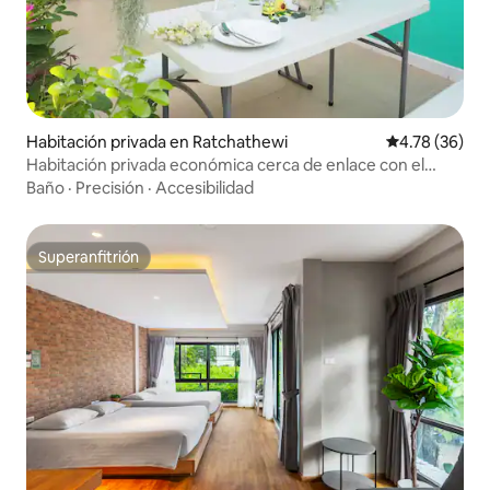
tus horas de llegada y período de
estancia.
Habitación privada en Ratchathewi
Calificación 
4.78 (36)
Habitación privada económica cerca de enlace con el
aeropuerto Makkasan
Baño
·
Precisión
·
Accesibilidad
Superanfitrión
Superanfitrión