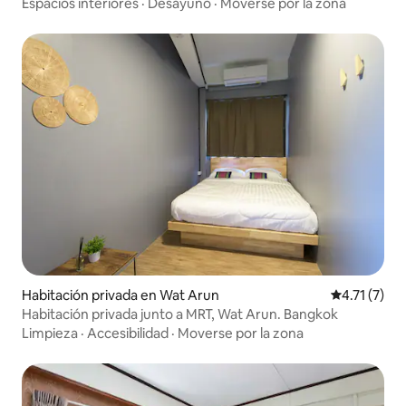
Espacios interiores
·
Desayuno
·
Moverse por la zona
Habitación privada en Wat Arun
Calificación
4.71 (7)
Habitación privada junto a MRT, Wat Arun. Bangkok
Limpieza
·
Accesibilidad
·
Moverse por la zona