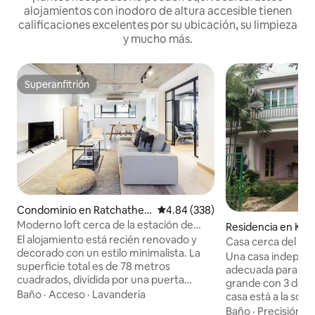
alojamientos con inodoro de altura accesible tienen
calificaciones excelentes por su ubicación, su limpieza
y mucho más.
Superanfitrión
Superanfitrión
Condominio en Ratchathe
Calificación promedio: 4.84 de 5
4.84 (338)
wi
Moderno loft cerca de la estación de
Residencia en Khe
tren ligero de Nana
El alojamiento está recién renovado y
ng
Casa cerca del ae
decorado con un estilo minimalista. La
Suvarnabhumi, La
Una casa independ
superficie total es de 78 metros
Suwintawong
adecuada para una 
cuadrados, dividida por una puerta
grande con 3 dormi
corrediza de cristal, para un dormitorio
Baño
·
Acceso
·
Lavandería
casa está a la som
de relax y cómodo y una sala de estar
La casa está junto
Baño
·
Precisión
·
H