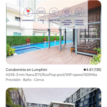
Condominio en Lumphini
Calificación p
4.61 (135)
HZ45-3 min Nana BTS/Rooftop pool/WiFi speed 500Mbs
Precisión
·
Baño
·
Cerca