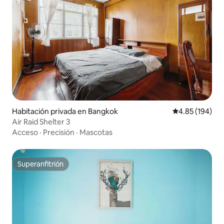
Habitación privada en Bangkok
Calificación pr
4.85 (194)
Air Raid Shelter 3
Acceso
·
Precisión
·
Mascotas
Superanfitrión
Superanfitrión