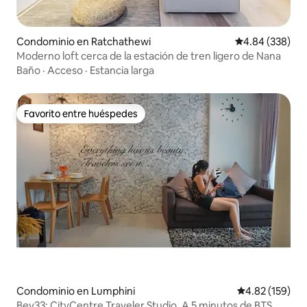
Condominio en Ratchathewi
Calificación pr
4.84 (338)
Moderno loft cerca de la estación de tren ligero de Nana
Baño
·
Acceso
·
Estancia larga
Favorito entre huéspedes
Favorito entre huéspedes
Condominio en Lumphini
Calificación p
4.82 (159)
Bev33: CityCentre Traveler Studio. A 5 minutos de BTS.