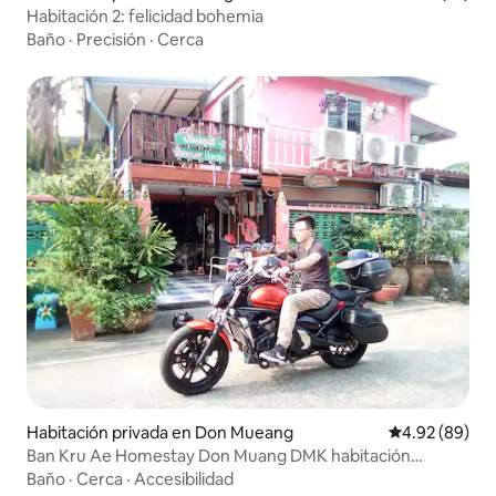
Habitación 2: felicidad bohemia
Baño
·
Precisión
·
Cerca
Habitación privada en Don Mueang
Calificación p
4.92 (89)
Ban Kru Ae Homestay Don Muang DMK habitación
privada
Baño
·
Cerca
·
Accesibilidad