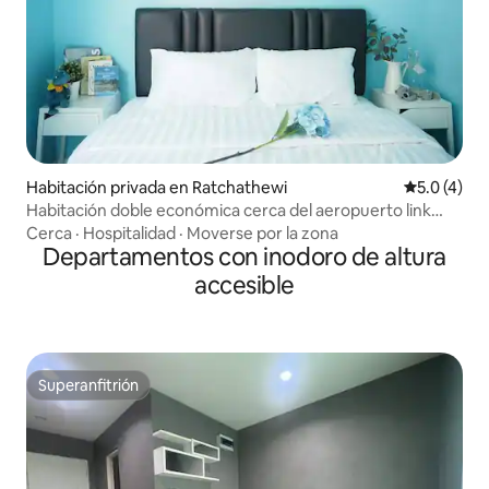
Habitación privada en Ratchathewi
Calificació
5.0 (4)
Habitación doble económica cerca del aeropuerto link
Makkasan
Cerca
·
Hospitalidad
·
Moverse por la zona
Departamentos con inodoro de altura
accesible
Superanfitrión
Superanfitrión