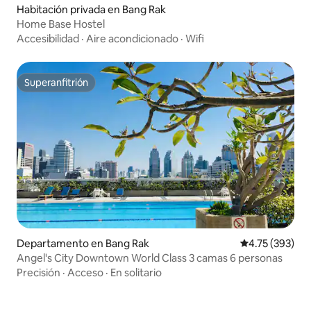
Habitación privada en Bang Rak
Home Base Hostel
Accesibilidad
·
Aire acondicionado
·
Wifi
Superanfitrión
Superanfitrión
Departamento en Bang Rak
Calificación p
4.75 (393)
Angel's City Downtown World Class 3 camas 6 personas
Precisión
·
Acceso
·
En solitario