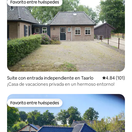
Favorito entre huéspedes
Favorito entre huéspedes
Suite con entrada independiente en Taarlo
Calificación p
4.84 (101)
¡Casa de vacaciones privada en un hermoso entorno!
Favorito entre huéspedes
Favorito entre huéspedes