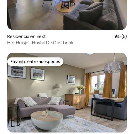
Residencia en Eext
Calificac
5 (5)
Het Huisje - Hostal De Oostbrink
Favorito entre huéspedes
Favorito entre huéspedes