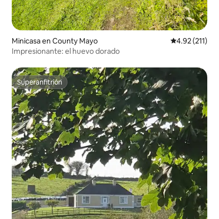
Minicasa en County Mayo
Calificación p
4.92 (211)
Impresionante: el huevo dorado
Superanfitrión
Superanfitrión