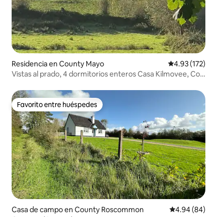
Residencia en County Mayo
Calificación p
4.93 (172)
Vistas al prado, 4 dormitorios enteros Casa Kilmovee, Co.
Mayo
Favorito entre huéspedes
Favorito entre huéspedes
Casa de campo en County Roscommon
Calificación p
4.94 (84)