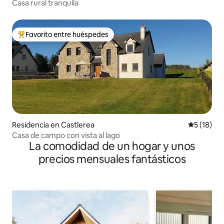
Casa rural tranquila
Favorito entre huéspedes
De los mejores en Favorito entre huéspedes
Residencia en Castlerea
Calificaci
5 (18)
Casa de campo con vista al lago
La comodidad de un hogar y unos
precios mensuales fantásticos