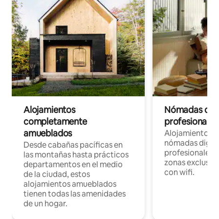
Alojamientos
Nómadas digit
completamente
profesionales 
amueblados
Alojamientos 
nómadas digita
Desde cabañas pacíficas en
profesionales d
las montañas hasta prácticos
zonas exclusiva
departamentos en el medio
con wifi.
de la ciudad, estos
alojamientos amueblados
tienen todas las amenidades
de un hogar.