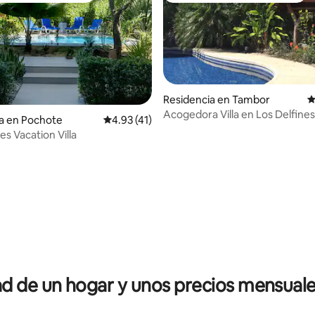
Residencia en Tambor
C
Acogedora Villa en Los Delfine
a en Pochote
Calificación promedio: 4.93 de 5; 41 evaluac
4.93 (41)
la playa
es Vacation Villa
 4.91 de 5; 22 evaluaciones
 de un hogar y unos precios mensuale