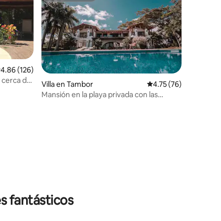
alificación promedio: 4.86 de 5; 126 evaluaciones
4.86 (126)
s cerca de
iones
Villa en Tambor
Calificación promedio:
4.75 (76)
Mansión en la playa privada con las
mejores vistas de Tambor Hills
s fantásticos