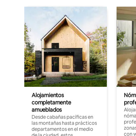
Alojamientos
Nóma
completamente
profe
amueblados
Aloj
nómad
Desde cabañas pacíficas en
profe
las montañas hasta prácticos
zonas
departamentos en el medio
con w
de la ciudad, estos