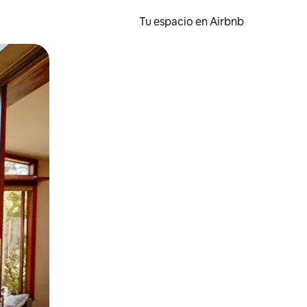
Tu espacio en Airbnb
ien tocando y deslizando la pantalla.