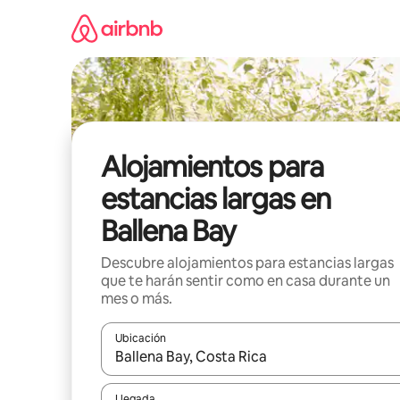
Ir
al
contenido
Alojamientos para
estancias largas en
Ballena Bay
Descubre alojamientos para estancias largas
que te harán sentir como en casa durante un
mes o más.
Ubicación
Cuando los resultados estén disponibles, podrás na
Llegada