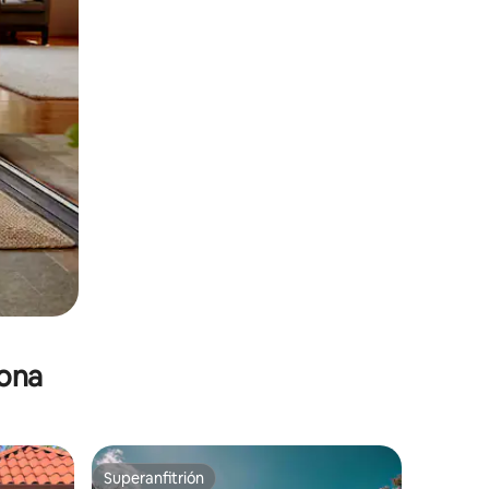
zona
Superanfitrión
re huéspedes
Superanfitrión