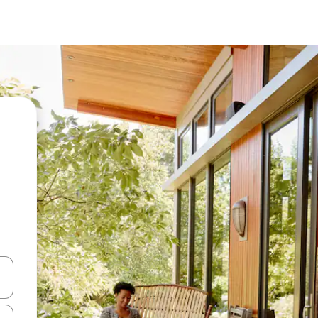
vegar usando las teclas de las flechas hacia arriba y hacia abajo, o b