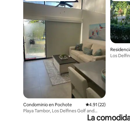
Residenci
Los Delfin
Condominio en Pochote
Calificación promedio:
4.91 (22)
Playa Tambor, Los Delfines Golf and
La comodidad
Country Club