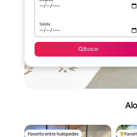
Salida
Buscar
Alo
Favorito entre huéspedes
Favor
Favorito entre huéspedes
De los m