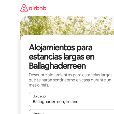
Ir
al
contenido
Alojamientos para
estancias largas en
Ballaghaderreen
Descubre alojamientos para estancias largas
que te harán sentir como en casa durante un
mes o más.
Ubicación
Cuando los resultados estén disponibles, podrás na
Llegada