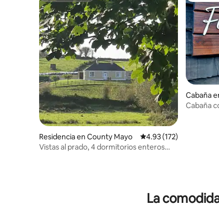
Cabaña e
mon
Cabaña co
Residencia en County Mayo
Calificación promedio: 
4.93 (172)
Vistas al prado, 4 dormitorios enteros
Casa Kilmovee, Co. Mayo
La comodidad