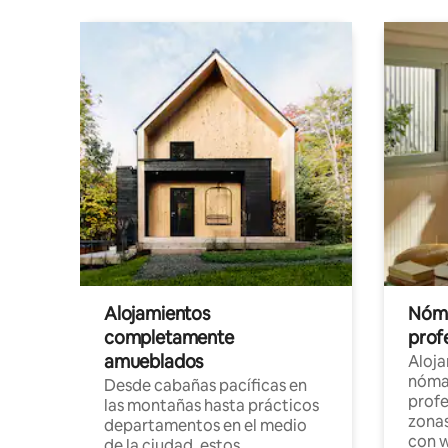
Alojamientos
Nóma
completamente
profe
amueblados
Aloj
nómad
Desde cabañas pacíficas en
profe
las montañas hasta prácticos
zonas
departamentos en el medio
con w
de la ciudad, estos