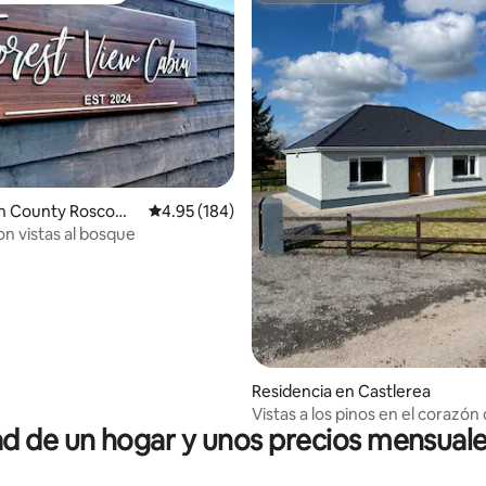
n County Roscom
Calificación promedio: 4.95 de 5; 184 evaluac
4.95 (184)
n vistas al bosque
4.93 de 5; 172 evaluaciones
Residencia en Castlerea
Vistas a los pinos en el corazón
 de un hogar y unos precios mensuale