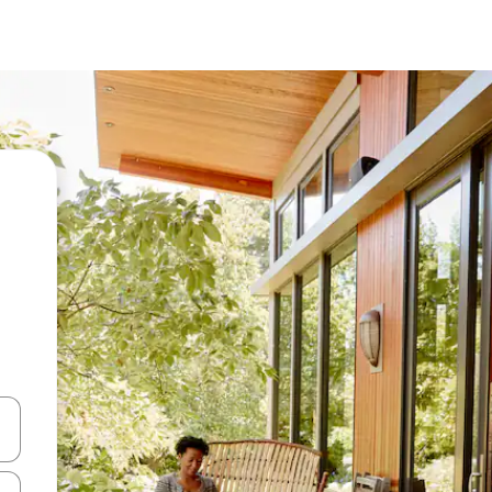
vegar usando las teclas de las flechas hacia arriba y hacia abajo, o b