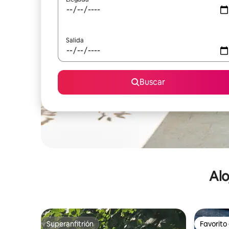
Salida
Buscar
Alo
Superanfitrión
Favorito
Superanfitrión
Favorito