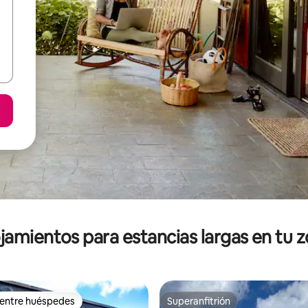
jamientos para estancias largas en tu 
 entre huéspedes
Superanfitrión
 entre huéspedes
Superanfitrión