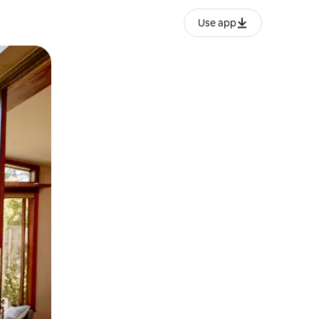
Use app
ien tocando y deslizando la pantalla.