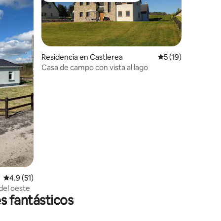
Residencia en Castlerea
Calificación prome
5 (19)
Casa de campo con vista al lago
iones
Calificación promedio: 4.9 de 5; 51 evaluaciones
4.9 (51)
 del oeste
s fantásticos