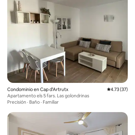
Condominio en Cap d'Artrutx
Calificación 
4.73 (37)
Apartamento els 5 fars. Las golondrinas
Precisión
·
Baño
·
Familiar