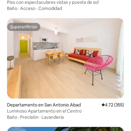
Piso con espectaculares vistas y puesta de sol
Baño
·
Acceso
·
Comodidad
Superanfitrión
Superanfitrión
Departamento en San Antonio Abad
Calificación p
4.72 (355)
Luminoso Apartamento en el Centro
Baño
·
Precisión
·
Lavandería