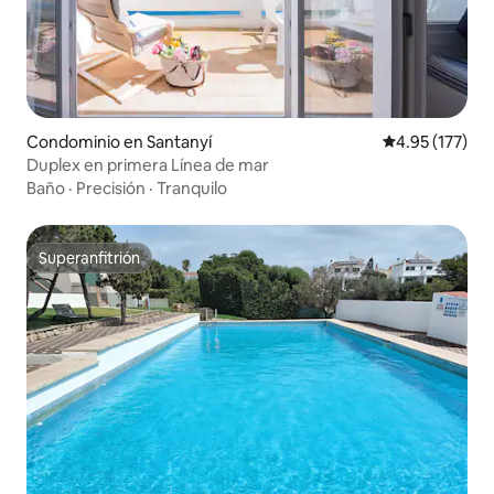
Condominio en Santanyí
Calificación p
4.95 (177)
Duplex en primera Línea de mar
Baño
·
Precisión
·
Tranquilo
Superanfitrión
Superanfitrión