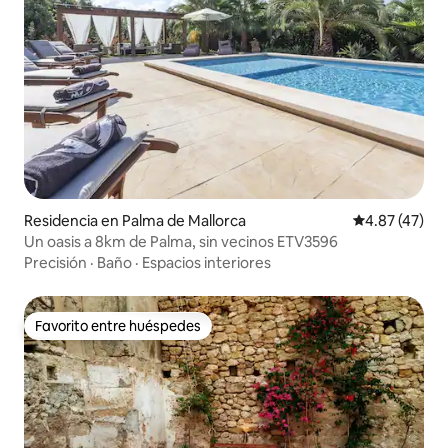
Residencia en Palma de Mallorca
Calificación 
4.87 (47)
Un oasis a 8km de Palma, sin vecinos ETV3596
Precisión
·
Baño
·
Espacios interiores
Favorito entre huéspedes
Favorito entre huéspedes