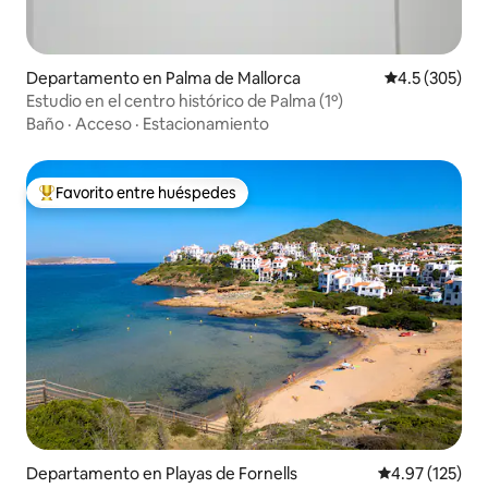
Departamento en Palma de Mallorca
Calificación 
4.5 (305)
Estudio en el centro histórico de Palma (1º)
Baño
·
Acceso
·
Estacionamiento
Favorito entre huéspedes
De los mejores en Favorito entre huéspedes
Departamento en Playas de Fornells
Calificación p
4.97 (125)