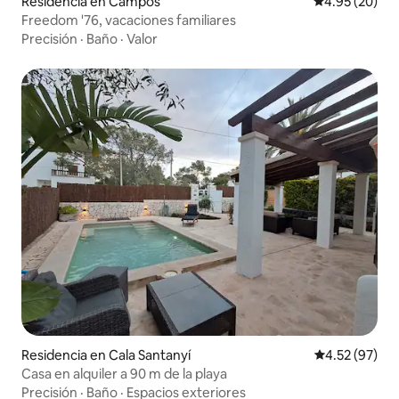
Residencia en Campos
Calificación p
4.95 (20)
Freedom '76, vacaciones familiares
Precisión
·
Baño
·
Valor
Residencia en Cala Santanyí
Calificación 
4.52 (97)
Casa en alquiler a 90 m de la playa
Precisión
·
Baño
·
Espacios exteriores