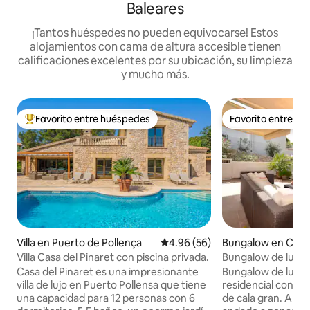
Baleares
¡Tantos huéspedes no pueden equivocarse! Estos
alojamientos con cama de altura accesible tienen
calificaciones excelentes por su ubicación, su limpieza
y mucho más.
Favorito entre huéspedes
Favorito entre h
De los mejores en Favorito entre huéspedes
Favorito entre h
Villa en Puerto de Pollença
Calificación promedio: 4.96 de 
4.96 (56)
Bungalow en Cala 
Villa Casa del Pinaret con piscina privada.
Bungalow de luxe 
Cala Gran
Casa del Pinaret es una impresionante
Bungalow de luxe
villa de lujo en Puerto Pollensa que tiene
residencial con acc
una capacidad para 12 personas con 6
de cala gran. A m