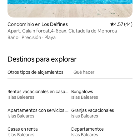
Condominio en Los Delfines
Calificación 
4.57 (44)
Apart. Cala'n forcat,4-6pax. Ciutadella de Menorca
Baño
·
Precisión
·
Playa
Destinos para explorar
Otros tipos de alojamientos
Qué hacer
Rentas vacacionales en casas adosadas
Bungalows
Islas Baleares
Islas Baleares
Apartamentos con servicios incluidos vacacionales
Granjas vacacionales
Islas Baleares
Islas Baleares
Casas en renta
Departamentos
Islas Baleares
Islas Baleares