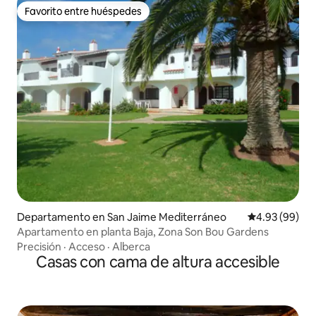
Favorito entre huéspedes
Favorito entre huéspedes
Departamento en San Jaime Mediterráneo
Calificación p
4.93 (99)
Apartamento en planta Baja, Zona Son Bou Gardens
Precisión
·
Acceso
·
Alberca
Casas con cama de altura accesible