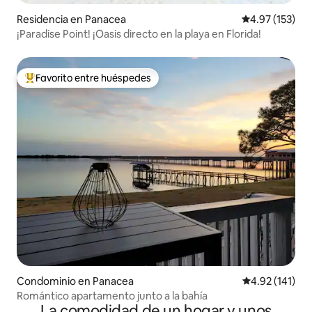
Residencia en Panacea
Calificación p
4.97 (153)
¡Paradise Point! ¡Oasis directo en la playa en Florida!
Favorito entre huéspedes
De los mejores en Favorito entre huéspedes
Condominio en Panacea
Calificación p
4.92 (141)
Romántico apartamento junto a la bahía
La comodidad de un hogar y unos