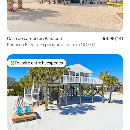
Casa de campo en Panacea
Calificación 
4.95 (44)
Panacea Breeze Experiencia costera NOFLO.
Favorito entre huéspedes
De los mejores en Favorito entre huéspedes