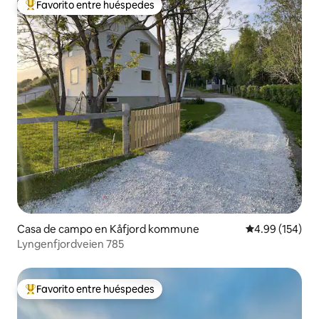
Favorito entre huéspedes
De los mejores en Favorito entre huéspedes
Casa de campo en Kåfjord kommune
Calificación pr
4.99 (154)
Lyngenfjordveien 785
Favorito entre huéspedes
De los mejores en Favorito entre huéspedes