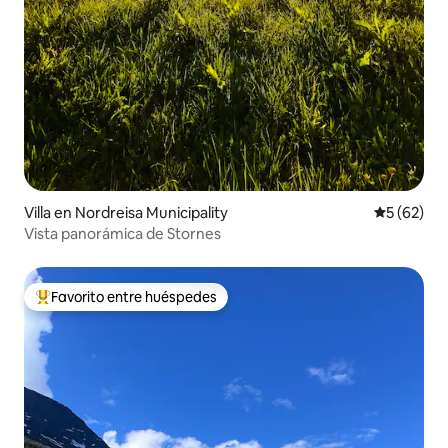
Villa en Nordreisa Municipality
Calificaci
5 (62)
Vista panorámica de Stornes
Favorito entre huéspedes
De los mejores en Favorito entre huéspedes