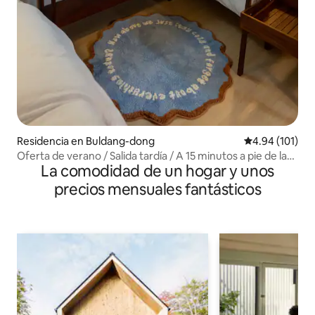
Residencia en Buldang-dong
Calificación p
4.94 (101)
Oferta de verano / Salida tardía / A 15 minutos a pie de la
La comodidad de un hogar y unos
estación de Cheonan-Asan / Para 6 personas /
2 televisiones / Para familias / Cerca del callejón
precios mensuales fantásticos
gastronómico de Buldang / Sillón de masaje / Bidé