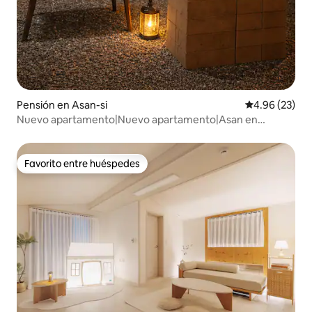
Pensión en Asan-si
Calificación p
4.96 (23)
Nuevo apartamento|Nuevo apartamento|Asan en
Cheonan|Viaje a aguas termales|Estacionamiento gratuito
Favorito entre huéspedes
Favorito entre huéspedes