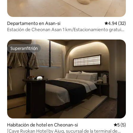
Departamento en Asan-si
Calificación p
4.94 (32)
Estación de Cheonan Asan 1 km/Estacionamiento gratuito
disponible
Superanfitrión
Superanfitrión
Habitación de hotel en Cheonan-si
Calificac
5 (5)
[Cave Ryokan Hotel by Ajuq, sucursal de la terminal de