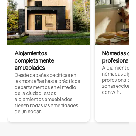
Alojamientos
Nómadas digit
completamente
profesionales 
amueblados
Alojamientos 
nómadas digita
Desde cabañas pacíficas en
profesionales d
las montañas hasta prácticos
zonas exclusiva
departamentos en el medio
con wifi.
de la ciudad, estos
alojamientos amueblados
tienen todas las amenidades
de un hogar.