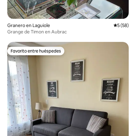
Granero en Laguiole
Calificaci
5 (58)
Grange de Timon en Aubrac
Favorito entre huéspedes
Favorito entre huéspedes