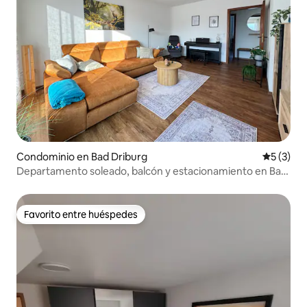
Condominio en Bad Driburg
Calificac
5 (3)
Departamento soleado, balcón y estacionamiento en Bad
Driburg
Favorito entre huéspedes
Favorito entre huéspedes