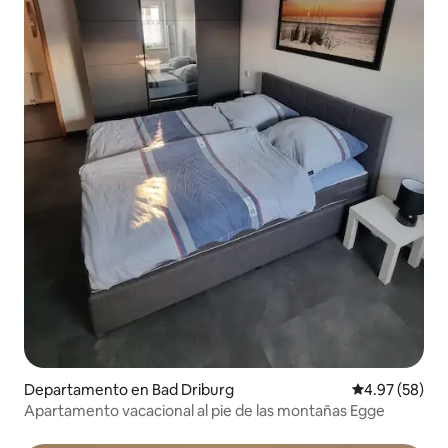
Departamento en Bad Driburg
Calificación p
4.97 (58)
Apartamento vacacional al pie de las montañas Egge