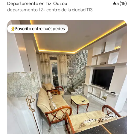
Departamento en Tizi Ouzou
Calificaci
5 (15)
departamento f2+ centro de la ciudad 113
Favorito entre huéspedes
De los mejores en Favorito entre huéspedes