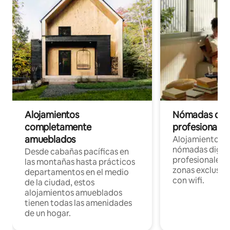
Alojamientos
Nómadas digit
completamente
profesionales 
amueblados
Alojamientos 
nómadas digita
Desde cabañas pacíficas en
profesionales d
las montañas hasta prácticos
zonas exclusiva
departamentos en el medio
con wifi.
de la ciudad, estos
alojamientos amueblados
tienen todas las amenidades
de un hogar.