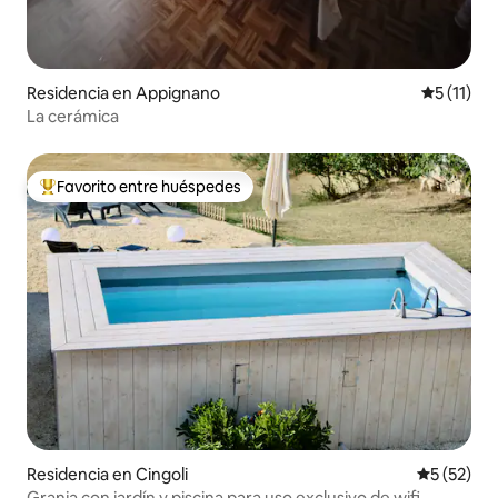
Residencia en Appignano
Calificaci
5 (11)
La cerámica
Favorito entre huéspedes
De los mejores en Favorito entre huéspedes
Residencia en Cingoli
Calificaci
5 (52)
Granja con jardín y piscina para uso exclusivo de wifi