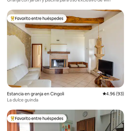
Favorito entre huéspedes
De los mejores en Favorito entre huéspedes
Estancia en granja en Cingoli
Calificación p
4.96 (93)
La dulce guinda
Favorito entre huéspedes
De los mejores en Favorito entre huéspedes