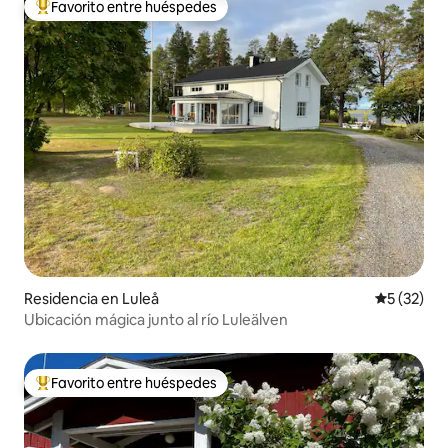
Favorito entre huéspedes
De los mejores en Favorito entre huéspedes
Residencia en Luleå
Calificaci
5 (32)
Ubicación mágica junto al río Luleälven
Favorito entre huéspedes
De los mejores en Favorito entre huéspedes