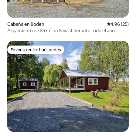
Cabaña en Boden
Calificación p
4.96 (25)
Alojamiento de 35 m² en Sävast durante todo el año.
Favorito entre huéspedes
Favorito entre huéspedes