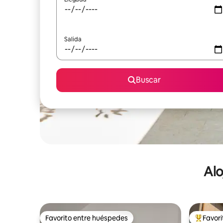
Salida
Buscar
Alo
Favorito entre huéspedes
Favor
Favorito entre huéspedes
De los m