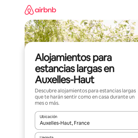
Ir
al
contenido
Alojamientos para
estancias largas en
Auxelles-Haut
Descubre alojamientos para estancias largas
que te harán sentir como en casa durante un
mes o más.
Ubicación
Cuando los resultados estén disponibles, podrás na
Llegada