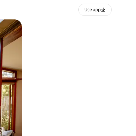
Use app
ien tocando y deslizando la pantalla.