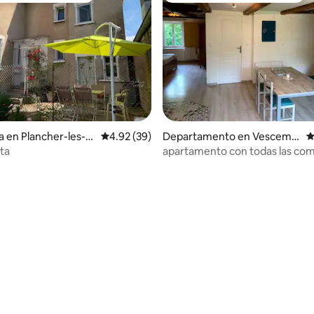
a en Plancher-les-M
Calificación promedio: 4.92 de 5; 39 evaluac
4.92 (39)
Departamento en Vescemo
C
nt
sta
apartamento con todas las co