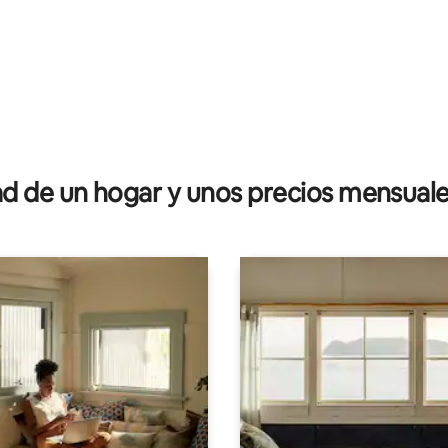
o: 4.8 de 5; 5 evaluaciones
 de un hogar y unos precios mensuale