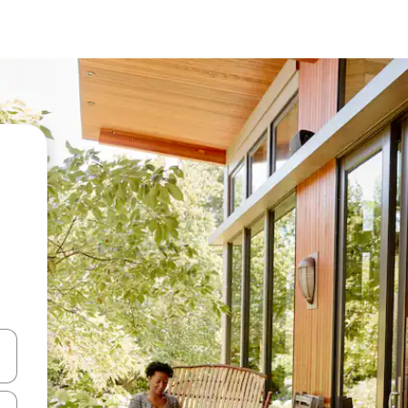
vegar usando las teclas de las flechas hacia arriba y hacia abajo, o b