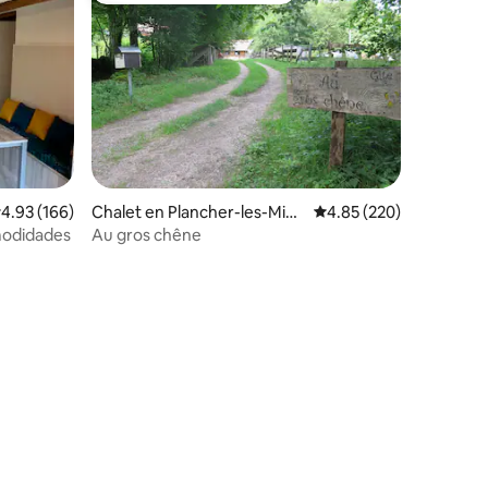
iones
alificación promedio: 4.93 de 5; 166 evaluaciones
4.93 (166)
Chalet en Plancher-les-Mine
Calificación promedio: 
4.85 (220)
s
modidades
Au gros chêne