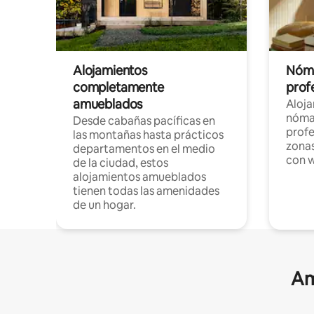
Alojamientos
Nóma
completamente
profe
amueblados
Aloj
nómad
Desde cabañas pacíficas en
profe
las montañas hasta prácticos
zonas
departamentos en el medio
con w
de la ciudad, estos
alojamientos amueblados
tienen todas las amenidades
de un hogar.
Am