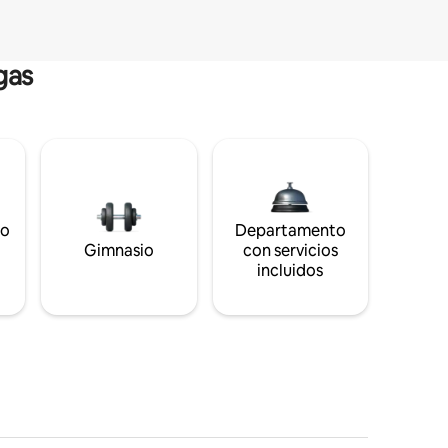
gas
to
Departamento
s
Gimnasio
con servicios
incluidos