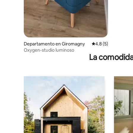
Departamento en Giromagny
Calificación promedi
4.8 (5)
Oxygen-studio luminoso
La comodidad