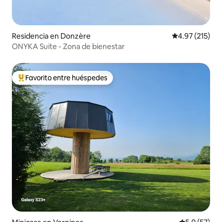
Residencia en Donzère
Calificación p
4.97 (215)
ONYKA Suite - Zona de bienestar
Favorito entre huéspedes
De los mejores en Favorito entre huéspedes