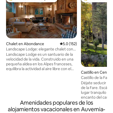
De los mejores en Favorito entre huéspedes
De los mejores en
Chalet en Abondance
Calificación promedio: 5.0 de 5
5.0 (152)
Landscape Lodge: elegante chalet con
vistas increíbles
Landscape Lodge es un santuario de la
velocidad de la vida. Construido en una
pequeña aldea en los Alpes franceses,
equilibra la actividad al aire libre con el
Castillo en Cendra
descanso y el retiro. Sus interiores
combinan acabados elegantes y
Déjate seducir por
modernos con toques únicos y
de la Fare. Escápat
tradicionales. Las camas son
lugar tranquilo y d
lujosamente cómodas y los baños están
encanto del castill
diseñados individualmente con azulejos
Amenidades populares de los
magnífico Parque 
llamativos. La gran terraza es un punto
Cevenas. Deja que 
focal, el lugar perfecto para disfrutar de
alojamientos vacacionales en Auvernia-
glamour atempora
comidas con tu propio panorama de