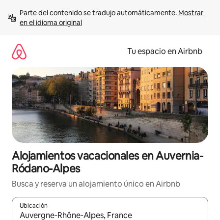
Ir
Parte del contenido se tradujo automáticamente. 
Mostrar 
al
en el idioma original
contenido
Tu espacio en Airbnb
Alojamientos vacacionales en Auvernia-
Ródano-Alpes
Busca y reserva un alojamiento único en Airbnb
Ubicación
Cuando los resultados estén disponibles, podrás navegar usando l