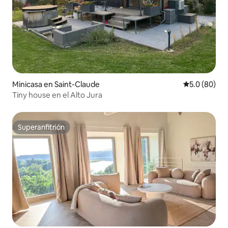
Minicasa en Saint-Claude
Calificación
5.0 (80)
Tiny house en el Alto Jura
Superanfitrión
Superanfitrión