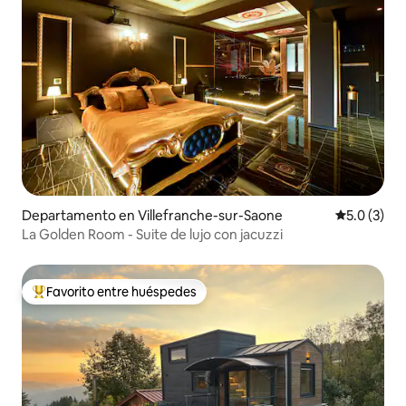
Departamento en Villefranche-sur-Saone
Calificació
5.0 (3)
La Golden Room - Suite de lujo con jacuzzi
Favorito entre huéspedes
De los mejores en Favorito entre huéspedes