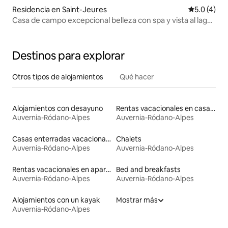
Residencia en Saint-Jeures
Calificació
5.0 (4)
Casa de campo excepcional belleza con spa y vista al lago
para 10 personas
Destinos para explorar
Otros tipos de alojamientos
Qué hacer
Alojamientos con desayuno
Rentas vacacionales en casas de pastores
Auvernia-Ródano-Alpes
Auvernia-Ródano-Alpes
Casas enterradas vacacionales
Chalets
Auvernia-Ródano-Alpes
Auvernia-Ródano-Alpes
Rentas vacacionales en apartoteles
Bed and breakfasts
Auvernia-Ródano-Alpes
Auvernia-Ródano-Alpes
Alojamientos con un kayak
Mostrar más
Auvernia-Ródano-Alpes