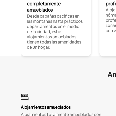
completamente
profe
amueblados
Aloj
nómad
Desde cabañas pacíficas en
profe
las montañas hasta prácticos
zonas
departamentos en el medio
con w
de la ciudad, estos
alojamientos amueblados
tienen todas las amenidades
de un hogar.
Am
Alojamientos amueblados
Alojamientos totalmente amueblados con