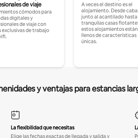
sionales de viaje
A veces el destino es el
alojamiento. Desde caba
amientos cómodos para
junto al acantilado hasta
as digitales y
tranquilas casas flotante
sionales de viaje con
estos alojamientos están
 exclusivas de trabajo
llenos de características
ifi.
únicas.
enidades y ventajas para estancias lar
La flexibilidad que necesitas
L
Elige las fechas exactas de llegada y salida y
P