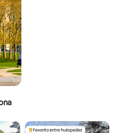
zona
Favorito entre huéspedes
re huéspedes
De los mejores en Favorito entre huéspedes