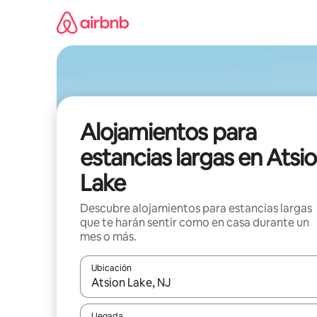
Ir
al
contenido
Alojamientos para
estancias largas en Atsi
Lake
Descubre alojamientos para estancias largas
que te harán sentir como en casa durante un
mes o más.
Ubicación
Cuando los resultados estén disponibles, podrás na
Llegada