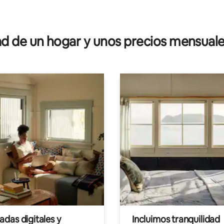
 4.84 de 5; 31 evaluaciones
 de un hogar y unos precios mensuale
das digitales y
Incluimos tranquilidad