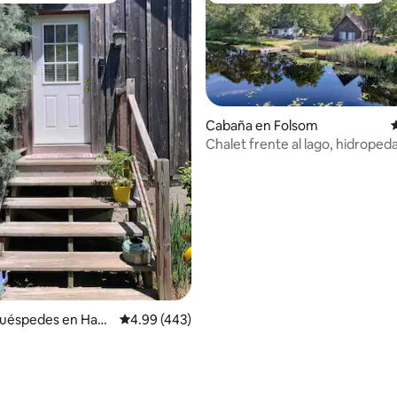
Cabaña en Folsom
C
Chalet frente al lago, hidropeda
chimenea y limpieza gratuita
huéspedes en Ham
Calificación promedio: 4.99 de 5; 443 evaluac
4.99 (443)