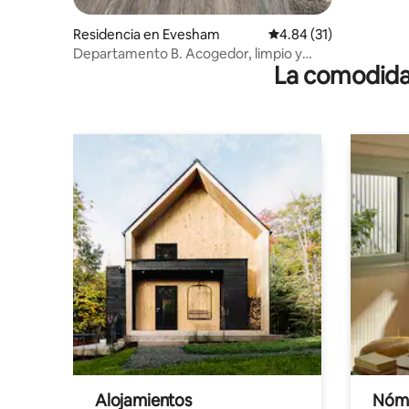
Residencia en Evesham
Calificación promedio:
4.84 (31)
Departamento B. Acogedor, limpio y
La comodidad
tranquilo.
Alojamientos
Nóma