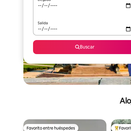
Salida
Buscar
Alo
Favorito entre huéspedes
Favor
Favorito entre huéspedes
De los m