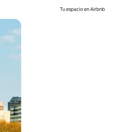
Tu espacio en Airbnb
ien tocando y deslizando la pantalla.