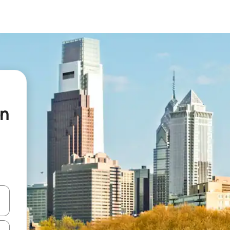
on
vegar usando las teclas de las flechas hacia arriba y hacia abajo, o b