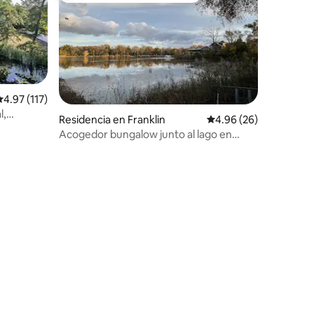
alificación promedio: 4.97 de 5; 117 evaluaciones
4.97 (117)
l,
Residencia en Franklin
Calificación promedio:
4.96 (26)
Acogedor bungalow junto al lago en
South Jersey
iones