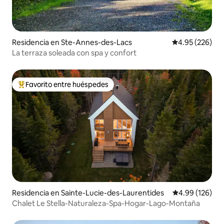
Residencia en Ste-Annes-des-Lacs
Calificación pr
4.95 (226)
La terraza soleada con spa y confort
Favorito entre huéspedes
De los mejores en Favorito entre huéspedes
Residencia en Sainte-Lucie-des-Laurentides
Calificación pr
4.99 (126)
Chalet Le Stella-Naturaleza-Spa-Hogar-Lago-Montaña