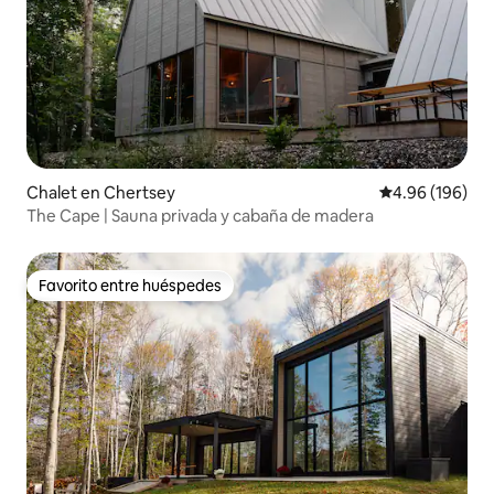
Chalet en Chertsey
Calificación pr
4.96 (196)
The Cape | Sauna privada y cabaña de madera
Favorito entre huéspedes
Favorito entre huéspedes