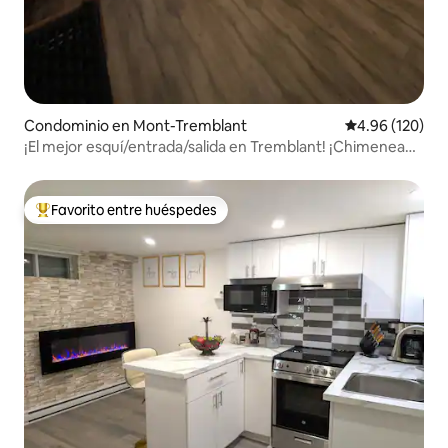
Condominio en Mont-Tremblant
Calificación pr
4.96 (120)
¡El mejor esquí/entrada/salida en Tremblant! ¡Chimenea
de leña!
Favorito entre huéspedes
De los mejores en Favorito entre huéspedes