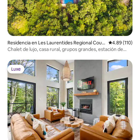
Residencia en Les Laurentides Regional Coun
Calificación p
4.89 (110)
ty Municipality
Chalet de lujo, casa rural, grupos grandes, estación de
esquí
Luxe
Luxe