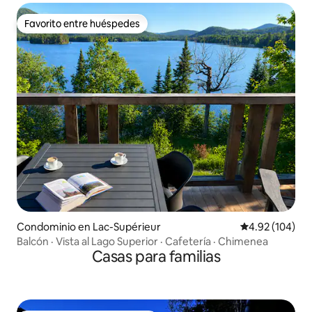
Favorito entre huéspedes
Favorito entre huéspedes
Condominio en Lac-Supérieur
Calificación pr
4.92 (104)
Balcón · Vista al Lago Superior · Cafetería · Chimenea
Casas para familias