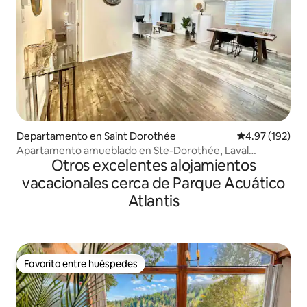
Departamento en Saint Dorothée
Calificación p
4.97 (192)
Apartamento amueblado en Ste-Dorothée, Laval
Otros excelentes alojamientos
Wifi+Netflix
vacacionales cerca de Parque Acuático
Atlantis
Favorito entre huéspedes
Favorito entre huéspedes