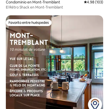
Condominio en Mont-Tremblant
Calificación pr
4.98 (103)
El Rétro Shack en Mont-Tremblant
Favorito entre huéspedes
Favorito entre huéspedes