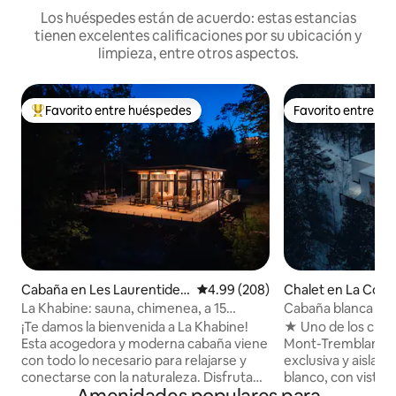
Los huéspedes están de acuerdo: estas estancias
tienen excelentes calificaciones por su ubicación y
limpieza, entre otros aspectos.
Favorito entre huéspedes
Favorito entre h
De los mejores en Favorito entre huéspedes
Favorito entre h
Cabaña en Les Laurentides
Calificación promedio: 4.99 de 5
4.99 (208)
Chalet en La Conc
Regional County Municipalit
La Khabine: sauna, chimenea, a 15
Cabaña blanca de 
y
minutos de Tremblant
Architect, spa y vi
¡Te damos la bienvenida a La Khabine!
★ Uno de los chal
Esta acogedora y moderna cabaña viene
Mont-Tremblant ★ 
con todo lo necesario para relajarse y
exclusiva y aislada
conectarse con la naturaleza. Disfruta
blanco, con vistas
de una copa de vino con el sonido de un
montañas de Mont