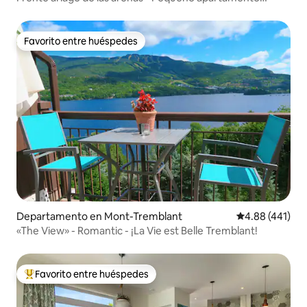
-296443
Favorito entre huéspedes
Favorito entre huéspedes
Departamento en Mont-Tremblant
Calificación p
4.88 (441)
«The View» - Romantic - ¡La Vie est Belle Tremblant!
Favorito entre huéspedes
De los mejores en Favorito entre huéspedes