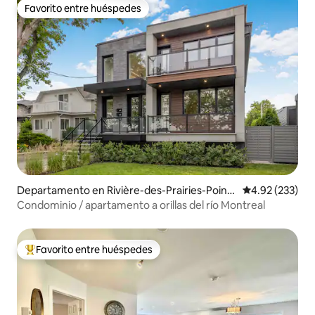
Favorito entre huéspedes
Favorito entre huéspedes
Departamento en Rivière-des-Prairies-Point
Calificación pr
4.92 (233)
e-aux-Trembles
Condominio / apartamento a orillas del río Montreal
Favorito entre huéspedes
De los mejores en Favorito entre huéspedes