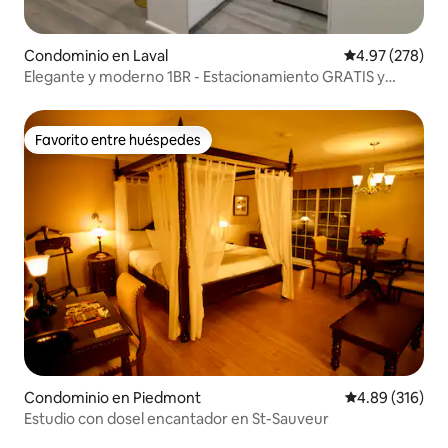
Condominio en Laval
Calificación pr
4.97 (278)
Elegante y moderno 1BR - Estacionamiento GRATIS y
cargador EV
Favorito entre huéspedes
Favorito entre huéspedes
Condominio en Piedmont
Calificación pr
4.89 (316)
Estudio con dosel encantador en St-Sauveur