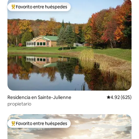
Favorito entre huéspedes
De los mejores en Favorito entre huéspedes
Residencia en Sainte-Julienne
Calificación pr
4.92 (625)
propietario
Favorito entre huéspedes
De los mejores en Favorito entre huéspedes