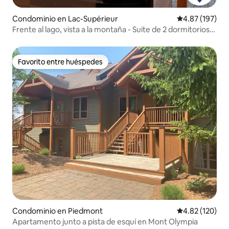
Condominio en Lac-Supérieur
Calificación p
4.87 (197)
Frente al lago, vista a la montaña - Suite de 2 dormitorios
en resort
Favorito entre huéspedes
Favorito entre huéspedes
Condominio en Piedmont
Calificación p
4.82 (120)
Apartamento junto a pista de esquí en Mont Olympia