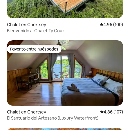
Chalet en Chertsey
Calificación pr
4.96 (100)
Bienvenido al Chalet Ty Couz
Favorito entre huéspedes
Favorito entre huéspedes
Chalet en Chertsey
Calificación pr
4.86 (107)
El Santuario del Artesano (Luxury Waterfront)