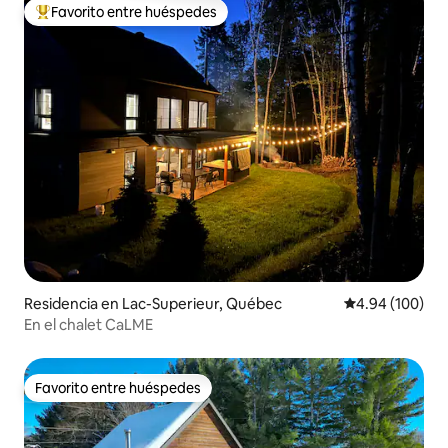
Favorito entre huéspedes
De los mejores en Favorito entre huéspedes
Residencia en Lac-Superieur, Québec
Calificación pr
4.94 (100)
En el chalet CaLME
Favorito entre huéspedes
Favorito entre huéspedes