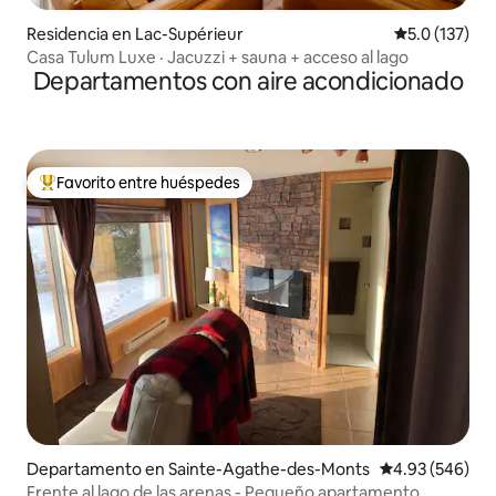
Residencia en Lac-Supérieur
Calificación 
5.0 (137)
Casa Tulum Luxe · Jacuzzi + sauna + acceso al lago
Departamentos con aire acondicionado
Favorito entre huéspedes
De los mejores en Favorito entre huéspedes
Departamento en Sainte-Agathe-des-Monts
Calificación pr
4.93 (546)
Frente al lago de las arenas - Pequeño apartamento