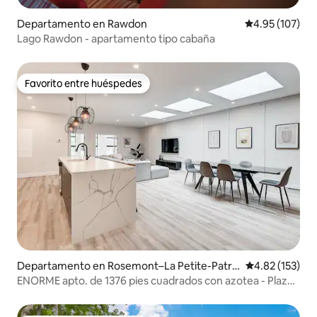
Departamento en Rawdon
Calificación p
4.95 (107)
Lago Rawdon - apartamento tipo cabaña
Favorito entre huéspedes
Favorito entre huéspedes
Departamento en Rosemont–La Petite-Patri
Calificación p
4.82 (153)
e
ENORME apto. de 1376 pies cuadrados con azotea - Plaza
St-Hubert