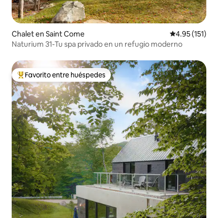
Chalet en Saint Come
Calificación p
4.95 (151)
Naturium 31-Tu spa privado en un refugio moderno
Favorito entre huéspedes
De los mejores en Favorito entre huéspedes