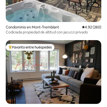
Condominio en Mont-Tremblant
Calificación pr
4.92 (260)
Codiciada propiedad de altitud con jacuzzi privado
Favorito entre huéspedes
De los mejores en Favorito entre huéspedes