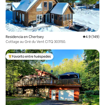
Residencia en Chertsey
Calificación 
4.9 (149)
Cottage au Gré du Vent CITQ 303150.
Favorito entre huéspedes
De los mejores en Favorito entre huéspedes