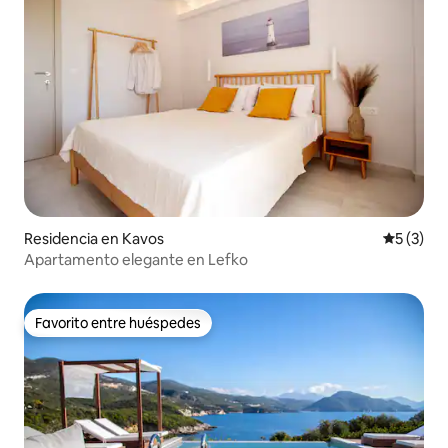
Residencia en Kavos
Calificac
5 (3)
Apartamento elegante en Lefko
Favorito entre huéspedes
Favorito entre huéspedes