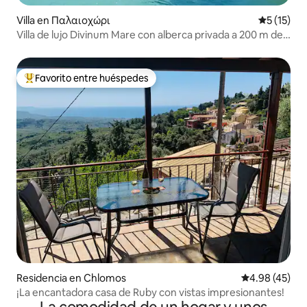
Villa en Παλαιοχώρι
Calificaci
5 (15)
Villa de lujo Divinum Mare con alberca privada a 200 m de
la playa
Favorito entre huéspedes
De los mejores en Favorito entre huéspedes
Residencia en Chlomos
Calificación 
4.98 (45)
¡La encantadora casa de Ruby con vistas impresionantes!