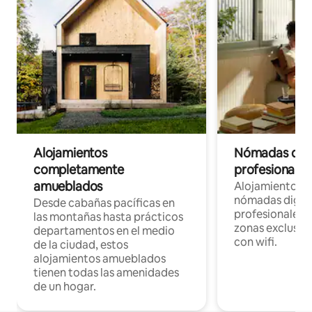
Alojamientos
Nómadas digit
completamente
profesionales 
amueblados
Alojamientos 
nómadas digita
Desde cabañas pacíficas en
profesionales d
las montañas hasta prácticos
zonas exclusiva
departamentos en el medio
con wifi.
de la ciudad, estos
alojamientos amueblados
tienen todas las amenidades
de un hogar.