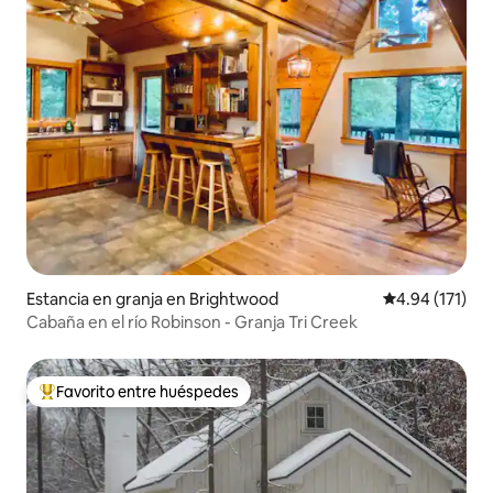
Estancia en granja en Brightwood
Calificación p
4.94 (171)
Cabaña en el río Robinson - Granja Tri Creek
Favorito entre huéspedes
De los mejores en Favorito entre huéspedes