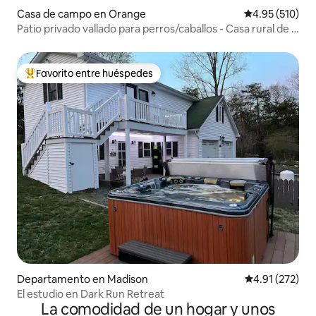
Casa de campo en Orange
Calificación p
4.95 (510)
Patio privado vallado para perros/caballos - Casa rural de 2
dormitorios
Favorito entre huéspedes
De los mejores en Favorito entre huéspedes
Departamento en Madison
Calificación p
4.91 (272)
El estudio en Dark Run Retreat
La comodidad de un hogar y unos