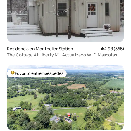
Residencia en Montpelier Station
Calificación pr
4.93 (565)
The Cottage At Liberty Mill Actualizado WI FI Mascotas
$50
Favorito entre huéspedes
De los mejores en Favorito entre huéspedes