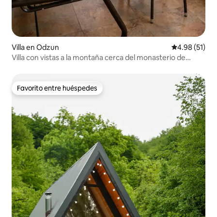
Villa en Odzun
Calificación 
4.98 (51)
Villa con vistas a la montaña cerca del monasterio de
Odzun
Favorito entre huéspedes
Favorito entre huéspedes