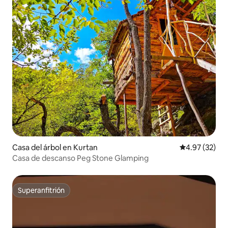
Casa del árbol en Kurtan
Calificación 
4.97 (32)
Casa de descanso Peg Stone Glamping
Superanfitrión
Superanfitrión