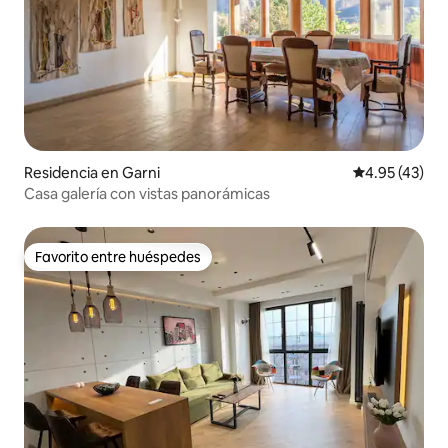
Residencia en Garni
Calificación 
4.95 (43)
Casa galería con vistas panorámicas
Favorito entre huéspedes
Favorito entre huéspedes