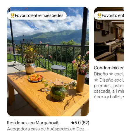
Favorito entre huéspedes
Favorito entre
De los mejores en Favorito entre huéspedes
De los mejores en
Condominio en Er
Diseño ☆ exclusi
Llegada autónom
☆ Diseño exclusiv
premios, justo en 
cascada, a 1 minuto
ópera y ballet, seg
más culturales de 
Llegada autónoma ◦
días de la ☆ Diseñ
de 91 metros cuad
Residencia en Margahovit
Calificación promedio: 5.0 de 
5.0 (52)
(escaleras) ◦ Dos 
Acogedora casa de huéspedes en Dez |
agradables Ducha