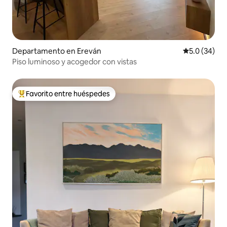
Departamento en Ereván
Calificación
5.0 (34)
Piso luminoso y acogedor con vistas
Favorito entre huéspedes
De los mejores en Favorito entre huéspedes