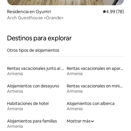
Residencia en Gyumri
Calificación p
4.99 (78)
Arch Guesthouse «Grande»
Destinos para explorar
Otros tipos de alojamientos
Rentas vacacionales junto al agua
Rentas vacacionales en apartoteles
Armenia
Armenia
Alojamientos con desayuno
Rentas vacacionales en minicasas
Armenia
Armenia
Habitaciones de hotel
Alojamientos con alberca
Armenia
Armenia
Alojamientos para familias
Mostrar más
Armenia