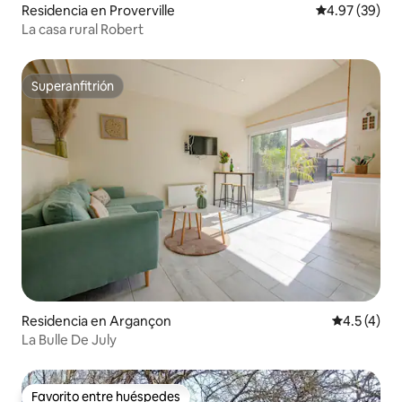
Residencia en Proverville
Calificación p
4.97 (39)
La casa rural Robert
Superanfitrión
Superanfitrión
Residencia en Argançon
Calificació
4.5 (4)
La Bulle De July
Favorito entre huéspedes