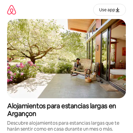
Ir
al
Use app
contenido
Alojamientos para estancias largas en
Argançon
Descubre alojamientos para estancias largas que te
harán sentir como en casa durante un mes o más.