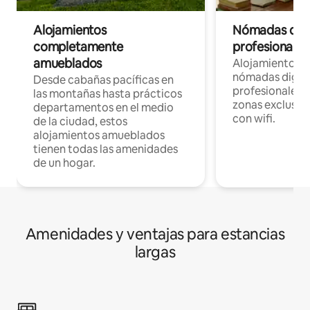
Alojamientos
Nómadas digit
completamente
profesionales 
amueblados
Alojamientos 
nómadas digita
Desde cabañas pacíficas en
profesionales d
las montañas hasta prácticos
zonas exclusiva
departamentos en el medio
con wifi.
de la ciudad, estos
alojamientos amueblados
tienen todas las amenidades
de un hogar.
Amenidades y ventajas para estancias
largas