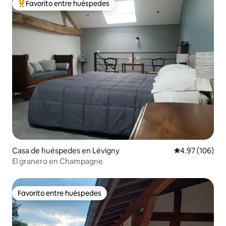
Favorito entre huéspedes
De los mejores en Favorito entre huéspedes
Casa de huéspedes en Lévigny
Calificación pr
4.97 (106)
El granero en Champagne
Favorito entre huéspedes
Favorito entre huéspedes