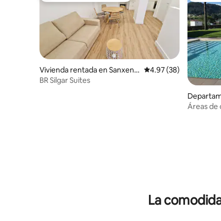
Vivienda rentada en Sanxenx
Calificación promedio:
4.97 (38)
o
BR Silgar Suites
Departam
Áreas de
La comodidad