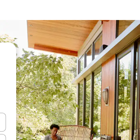
vegar usando las teclas de las flechas hacia arriba y hacia abajo, o b