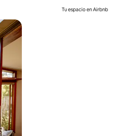
Tu espacio en Airbnb
ien tocando y deslizando la pantalla.