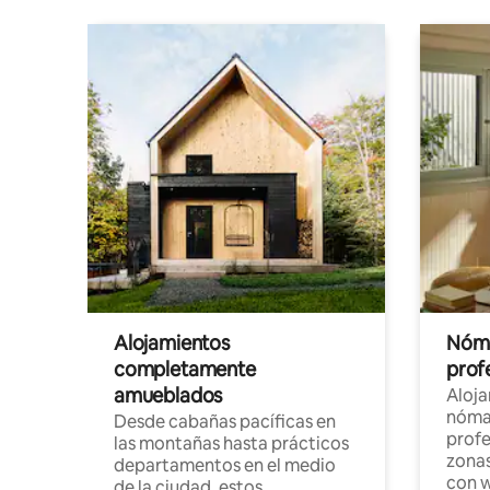
Alojamientos
Nóma
completamente
profe
amueblados
Aloj
nómad
Desde cabañas pacíficas en
profe
las montañas hasta prácticos
zonas
departamentos en el medio
con w
de la ciudad, estos