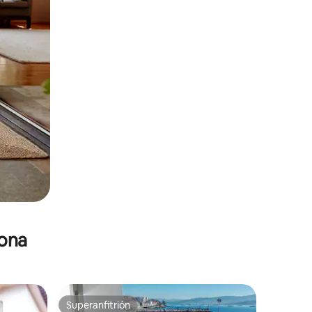
zona
Superanfitrión
Superanfitrión