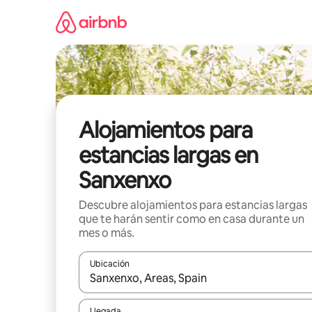
Ir
al
contenido
Alojamientos para
estancias largas en
Sanxenxo
Descubre alojamientos para estancias largas
que te harán sentir como en casa durante un
mes o más.
Ubicación
Cuando los resultados estén disponibles, podrás na
Llegada