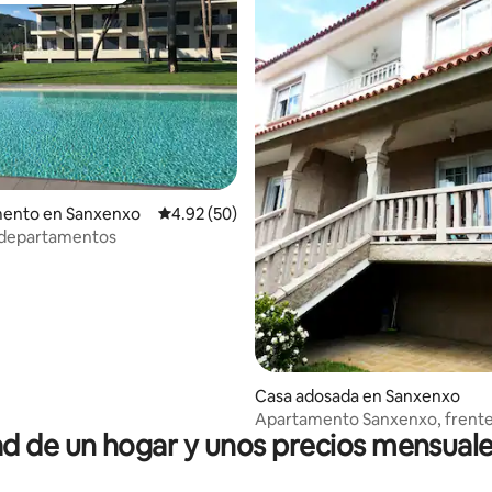
 4.97 de 5; 38 evaluaciones
ento en Sanxenxo
Calificación promedio: 4.92 de 5; 50 evaluac
4.92 (50)
 departamentos
Casa adosada en Sanxenxo
Apartamento Sanxenxo, frente
 de un hogar y unos precios mensuale
areas.