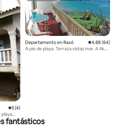
Departamento en Raxó
Calificación promedio:
4.88 (64)
A pie de playa. Terraza vistas mar. A 4km
Sanxenxo
iones
Calificación promedio: 5 de 5; 4 evaluaciones
5 (4)
 playa
s fantásticos