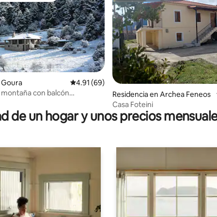
n Goura
Calificación promedio: 4.91 de 5; 69 evaluac
4.91 (69)
 montaña con balcón
 4.93 de 5; 46 evaluaciones
Residencia en Archea Feneos
co
Casa Foteini
 de un hogar y unos precios mensuale