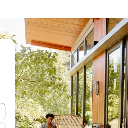
vegar usando las teclas de las flechas hacia arriba y hacia abajo, o b