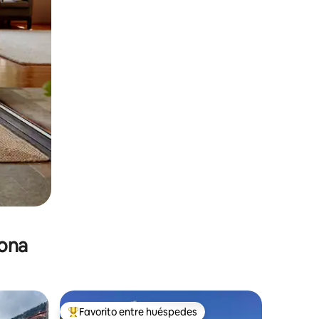
zona
Favorito entre huéspedes
De los mejores en Favorito entre huéspedes