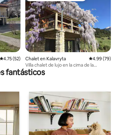
iones
Calificación promedio: 4.75 de 5; 52 evaluaciones
4.75 (52)
Chalet en Kalavryta
Calificación promedio:
4.99 (79)
Villa chalet de lujo en la cima de la
s fantásticos
montaña, Kalavryta