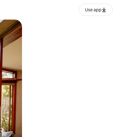
Use app
ien tocando y deslizando la pantalla.