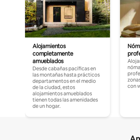
Alojamientos
Nóma
completamente
profe
amueblados
Aloj
nómad
Desde cabañas pacíficas en
profe
las montañas hasta prácticos
zonas
departamentos en el medio
con w
de la ciudad, estos
alojamientos amueblados
tienen todas las amenidades
de un hogar.
Am