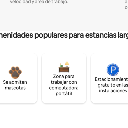
velocidad y área de trabajo.
a
c
enidades populares para estancias lar
Zona para
Estacionamien
Se admiten
trabajar con
gratuito en la
mascotas
computadora
instalaciones
portátil