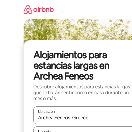
Ir
al
contenido
Alojamientos para
estancias largas en
Archea Feneos
Descubre alojamientos para estancias largas
que te harán sentir como en casa durante un
mes o más.
Ubicación
Cuando los resultados estén disponibles, podrás na
Llegada