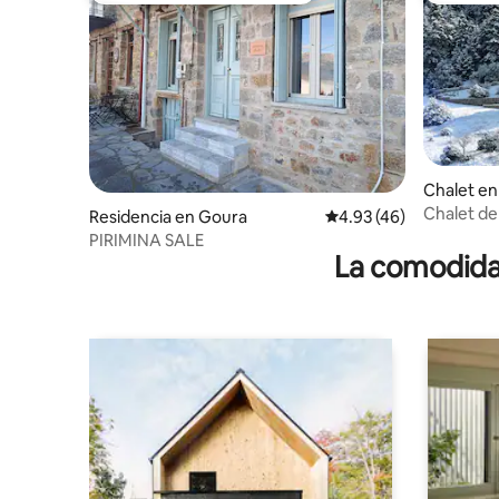
Chalet e
Chalet de
Residencia en Goura
Calificación promedio:
4.93 (46)
panorámi
PIRIMINA SALE
La comodidad