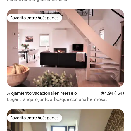
Favorito entre huéspedes
Favorito entre huéspedes
Alojamiento vacacional en Merselo
Calificación pr
4.94 (154)
Lugar tranquilo junto al bosque con una hermosa
naturaleza
Favorito entre huéspedes
Favorito entre huéspedes