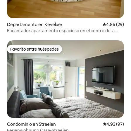
Departamento en Kevelaer
Calificación p
4.86 (29)
Encantador apartamento espacioso en el centro de la
ciudad
Favorito entre huéspedes
Favorito entre huéspedes
Condominio en Straelen
Calificación p
4.93 (97)
Ferienwohnung Casa-Straelen