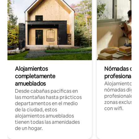
Alojamientos
Nómadas digit
completamente
profesionales 
amueblados
Alojamientos 
nómadas digita
Desde cabañas pacíficas en
profesionales d
las montañas hasta prácticos
zonas exclusiva
departamentos en el medio
con wifi.
de la ciudad, estos
alojamientos amueblados
tienen todas las amenidades
de un hogar.