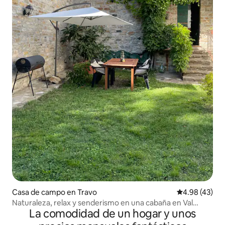
Casa de campo en Travo
Calificación 
4.98 (43)
Naturaleza, relax y senderismo en una cabaña en Val
La comodidad de un hogar y unos
Trebbia