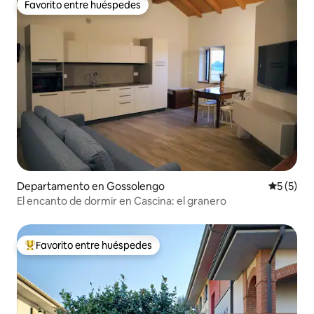
Favorito entre huéspedes
Favorito entre huéspedes
Departamento en Gossolengo
Calificac
5 (5)
El encanto de dormir en Cascina: el granero
Favorito entre huéspedes
De los mejores en Favorito entre huéspedes