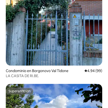
Condominio en Borgonovo Val Tidone
Calificación p
4.94 (99)
LA CASITA DE RI.BE.
Superanfitrión
Superanfitrión