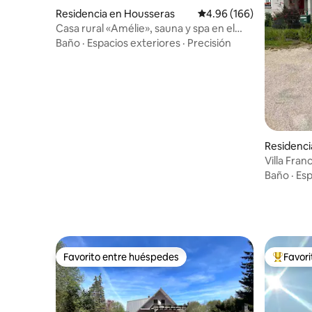
Residencia en Housseras
Calificación promedio: 
4.96 (166)
Casa rural «Amélie», sauna y spa en el
corazón de los Vosgos.
Baño
·
Espacios exteriores
·
Precisión
Residenci
the-Clefc
Villa Fran
Baño
·
Esp
Favorito entre huéspedes
Favor
Favorito entre huéspedes
De los m