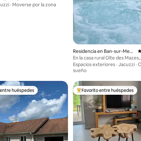
ten perros
uzzi
·
Moverse por la zona
Residencia en Ban-sur-Meur
C
the-Clefcy
En la casa rural Gîte des Mazes,
inmersión en la naturaleza
Espacios exteriores
·
Jacuzzi
·
C
sueño
 entre huéspedes
Favorito entre huéspedes
 entre huéspedes
De los mejores en Favorito ent