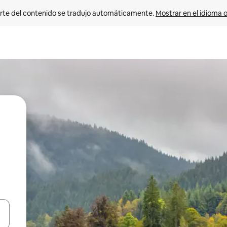
rte del contenido se tradujo automáticamente. 
Mostrar en el idioma o
vegar usando las teclas de las flechas hacia arriba y hacia abajo, o b