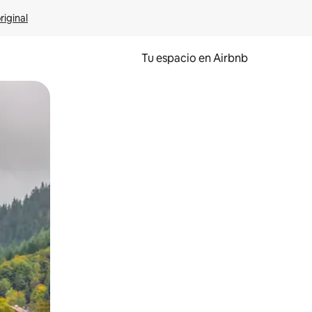
riginal
Tu espacio en Airbnb
ien tocando y deslizando la pantalla.