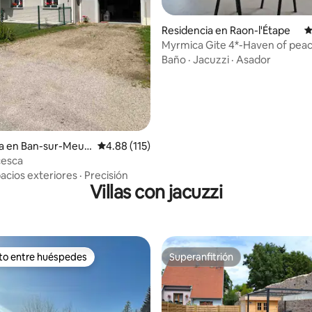
4.96 de 5; 166 evaluaciones
Residencia en Raon-l'Étape
C
Myrmica Gite 4*-Haven of peac
Private SPA
Baño
·
Jacuzzi
·
Asador
a en Ban-sur-Meur
Calificación promedio: 4.88 de 5; 115 evaluac
4.88 (115)
y
cesca
acios exteriores
·
Precisión
Villas con jacuzzi
ito entre huéspedes
Superanfitrión
ejores en Favorito entre huéspedes
Superanfitrión