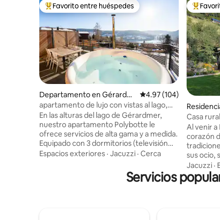
Favorito entre huéspedes
Favor
De los mejores en Favorito entre huéspedes
De los m
Departamento en Gérardm
Calificación promedio: 
4.97 (104)
er
apartamento de lujo con vistas al lago,
Residenci
baño finlandés
En las alturas del lago de Gérardmer,
Casa rura
nuestro apartamento Polybotte le
jacuzzi y 
Al venir a
ofrece servicios de alta gama y a medida.
corazón d
Equipado con 3 dormitorios (televisión
tradicione
conectada), incluida una suite con vistas
Espacios exteriores
·
Jacuzzi
·
Cerca
sus ocio,
al lago y 3 baños privados, una zona de
autentici
Jacuzzi
·
cocina/comedor, una sala de estar y un
Servicios popula
minutos d
altillo. Polybotte le ofrece una gran
Favorito d
terraza de 26 m2 orientada al sur y con
minutos de
vistas al lago, así como un baño finlandés
del parqu
privado. Se proporcionan sábanas, ropa
verano) de
de cama y toallas, paquete de bienvenida