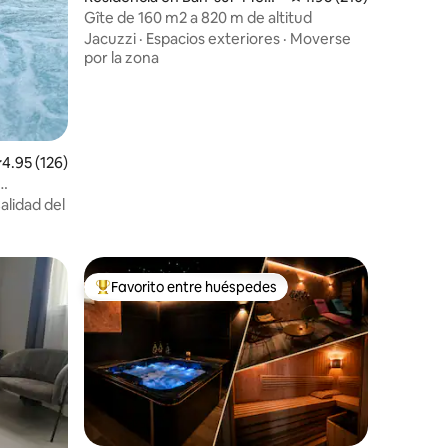
the-Clefcy
Gîte de 160 m2 a 820 m de altitud
Jacuzzi
·
Espacios exteriores
·
Moverse
por la zona
alificación promedio: 4.95 de 5; 126 evaluaciones
4.95 (126)
alidad del
Favorito entre huéspedes
re huéspedes
De los mejores en Favorito entre huéspedes