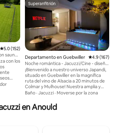
Chalet e
Superanfitrión
Favorit
re huéspedes
Superanfitrión
Favorit
ges
Le Domai
Buenos días Estamos enca
recibirl
paraíso c
La finca 
las altur
Jacuzzi
·
entorno 
pequeñas
Calificación promedio: 5.0 de 5; 152 evaluaciones
5.0 (152)
situación
con sauna
Departamento en Guebwiller
Calificación promedio:
4.9 (167)
Kemberg 
za con los
Noche romántica - Jacuzzi/Cine - diseño
iones
actividad
cos
Japandi
¡Bienvenido a nuestro universo Japandi,
equipado 
mente
situado en Guebwiller en la magnífica
terraza c
aseos
ruta del vino de Alsacia a 20 minutos de
Vosgos e
dor
Colmar y Mulhouse! Nuestra amplia y
,
elegante suite situada en el centro de
Baño
·
Jacuzzi
·
Moverse por la zona
s). Baño
Guebwiller le ofrece una experiencia
a
única de relajación y serenidad. El espíritu
jacuzzi en Anould
útbol,
Japandi, que mezcla las influencias
ping-
escandinavas y japonesas, crea un
nea y
ambiente zen y relajante. ¡Venga a vivir
hes de
una escapada inolvidable, estamos
deseando darle la bienvenida para una