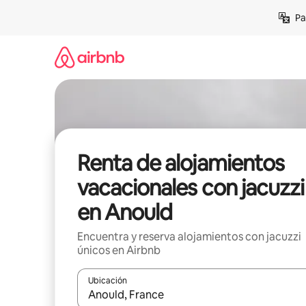
Ir
Pa
al
contenido
Renta de alojamientos
vacacionales con jacuzzi
en Anould
Encuentra y reserva alojamientos con jacuzzi
únicos en Airbnb
Ubicación
Cuando los resultados estén disponibles, podrás na