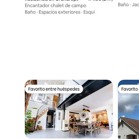
• Se admi
Baño
·
Jac
Encantador chalet de campo
Baño
·
Espacios exteriores
·
Esquí
Favorito entre huéspedes
Favorito
Favorito entre huéspedes
Favorito