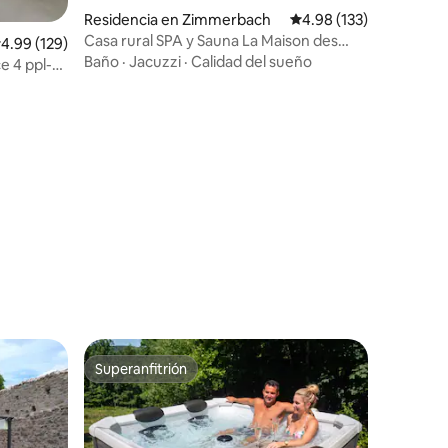
Residencia en Zimmerbach
Calificación promedio: 
4.98 (133)
Casa rural SPA y Sauna La Maison des
alificación promedio: 4.99 de 5; 129 evaluaciones
4.99 (129)
Charpentiers
Baño
·
Jacuzzi
·
Calidad del sueño
e 4 ppl-
iones
Superanfitrión
Superanfitrión