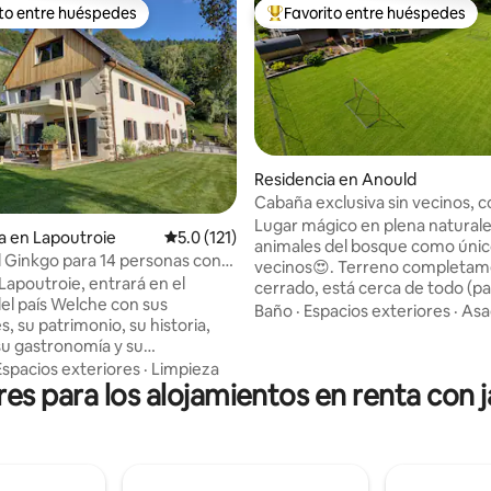
ito entre huéspedes
Favorito entre huéspedes
ejores en Favorito entre huéspedes
De los mejores en Favorito ent
Residencia en Anould
Cabaña exclusiva sin vecinos, 
4.97 de 5; 104 evaluaciones
y baño nórdico
Lugar mágico en plena naturale
a en Lapoutroie
Calificación promedio: 5.0 de 5; 121 evaluac
5.0 (121)
animales del bosque como úni
l Ginkgo para 14 personas con
vecinos😍. Terreno completa
sauna
 Lapoutroie, entrará en el
cerrado, está cerca de todo (p
el país Welche con sus
desde la casa, supermercados,
Baño
·
Espacios exteriores
·
Asa
s, su patrimonio, su historia,
panaderías a 5 minutos en auto
 su gastronomía y su
Gerardmer y St Dié a 15 minuto
dad. El pueblo se encuentra a 15
Espacios exteriores
·
Limpieza
nórdico de hidromasaje y saun
res para los alojamientos en renta con 
e Kaysersberg (elegido Pueblo
calentados a leña, baloncesto, f
e los Franceses en 2017) y a 20
trampolín, petanca, garaje con 
 las pistas de esquí (invierno) y
pong, sofá panorámico, chime
e de bicicletas (primavera,
proyector de cine para las noc
 la estación del lago blanco. La
cocooning. ¡Futbolín Bonzini! Piscina