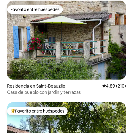
Favorito entre huéspedes
Favorito entre huéspedes
Residencia en Saint-Beauzile
Calificación pr
4.89 (210)
Casa de pueblo con jardín y terrazas
Favorito entre huéspedes
De los mejores en Favorito entre huéspedes