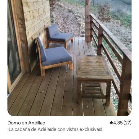
Domo en Andillac
Calificación 
4.85 (27)
¡La cabaña de Adélaïde con vistas exclusivas!