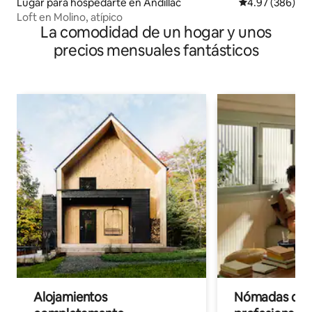
Lugar para hospedarte en Andillac
Calificación pr
4.97 (386)
Loft en Molino, atípico
La comodidad de un hogar y unos
precios mensuales fantásticos
Alojamientos
Nómadas digit