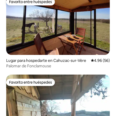
Favorito entre huéspedes
Favorito entre huéspedes
Lugar para hospedarte en Cahuzac-sur-Vère
Calificación p
4.96 (56)
Palomar de Fonclamouse
Favorito entre huéspedes
Favorito entre huéspedes