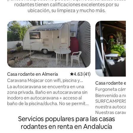
rodantes tienen calificaciones excelentes por su
ubicación, su limpieza y mucho más.
Casa rodante en Almería
Calificación promedio: 4.63 de 
4.63 (41)
Caravana Mojacar con wifi, piscina y
Casa rodante en C
jardín
La autocaravana se encuentra en una
Furgoneta cámper 
zona privada. Baño en autocaravana sin
Andalucía en aut
Bienvenido a nuest
inodoro en autocaravana + acceso al
SURFCAMPERS ¡Nos alegra que te guste
baño de la piscina/ducha. No se permite
nuestra autocar
fumar en la familia de las autocaravanas.
Nuestras caravana
No se permite ruido alto ni fiesta, es una
Servicios populares para las casas
conducir, compacta
zona tranquila después de las 22:00.
y aparcar en las es
rodantes en renta en Andalucía
Respeta que hay más personas que
ciudades española
viven allí. El uso de la piscina es solo para