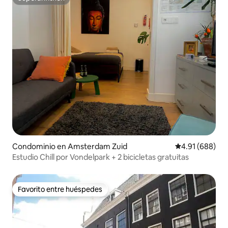
Superanfitrión
Condominio en Amsterdam Zuid
Calificación pr
4.91 (688)
Estudio Chill por Vondelpark + 2 bicicletas gratuitas
Favorito entre huéspedes
Favorito entre huéspedes