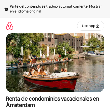
Ir
Parte del contenido se tradujo automáticamente. 
Mostrar 
al
en el idioma original
contenido
Use app
Renta de condominios vacacionales en
Ámsterdam