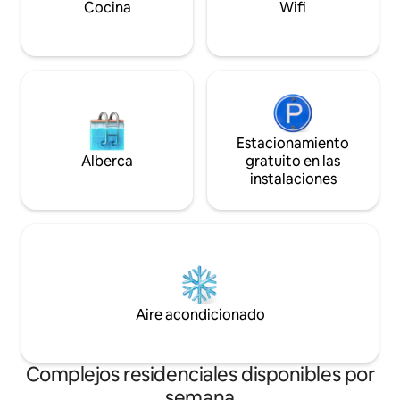
tiene una ducha y 
Cocina
Wifi
Estacionamiento
Alberca
gratuito en las
instalaciones
Aire acondicionado
Complejos residenciales disponibles por
semana