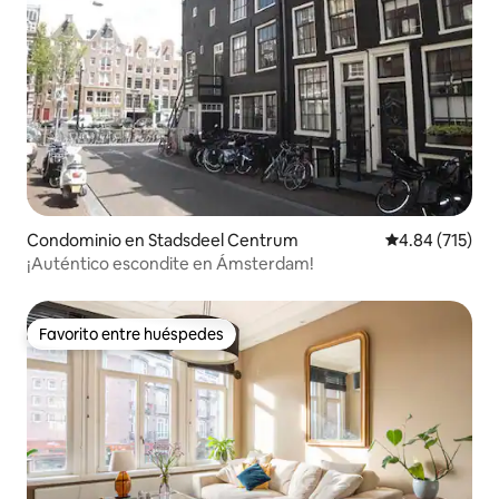
Condominio en Stadsdeel Centrum
Calificación p
4.84 (715)
¡Auténtico escondite en Ámsterdam!
Favorito entre huéspedes
Favorito entre huéspedes