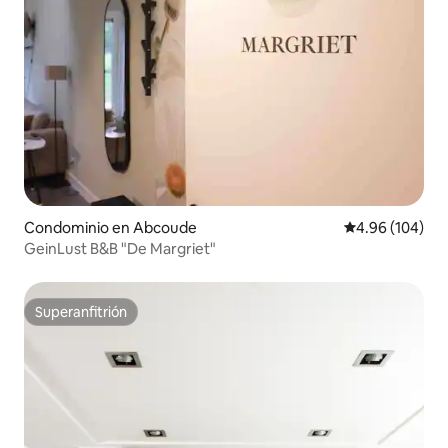
Condominio en Abcoude
Calificación pr
4.96 (104)
GeinLust B&B "De Margriet"
Superanfitrión
Superanfitrión