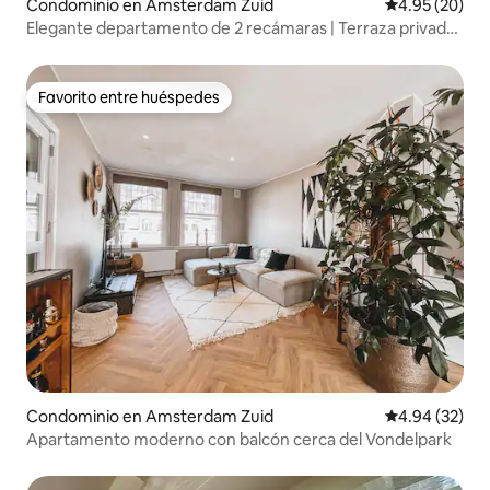
Condominio en Amsterdam Zuid
Calificación p
4.95 (20)
Elegante departamento de 2 recámaras | Terraza privada
en la azotea | Aire acondicionado | De Pijp
Favorito entre huéspedes
Favorito entre huéspedes
Condominio en Amsterdam Zuid
Calificación p
4.94 (32)
Apartamento moderno con balcón cerca del Vondelpark