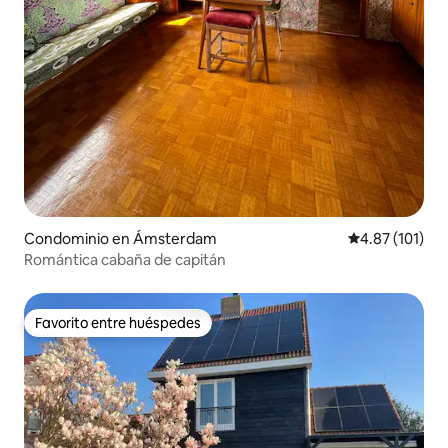
Condominio en Ámsterdam
Calificación p
4.87 (101)
Romántica cabaña de capitán
Favorito entre huéspedes
Favorito entre huéspedes