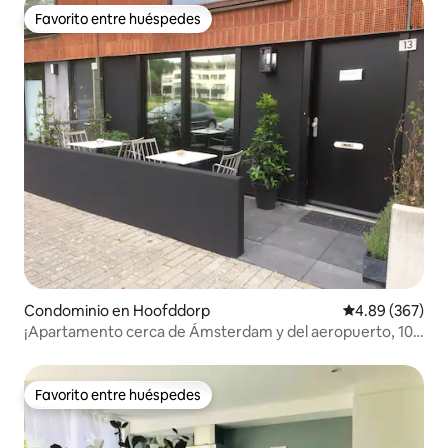
Favorito entre huéspedes
Favorito entre huéspedes
Condominio en Hoofddorp
Calificación pr
4.89 (367)
¡Apartamento cerca de Ámsterdam y del aeropuerto, 100
m2!
Favorito entre huéspedes
Favorito entre huéspedes