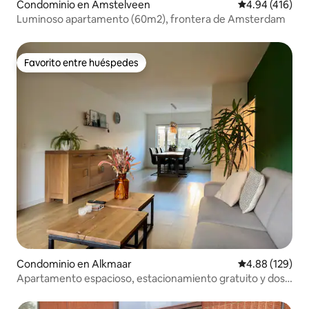
Condominio en Amstelveen
Calificación p
4.94 (416)
Luminoso apartamento (60m2), frontera de Amsterdam
Favorito entre huéspedes
Favorito entre huéspedes
Condominio en Alkmaar
Calificación pr
4.88 (129)
Apartamento espacioso, estacionamiento gratuito y dos
bicicletas