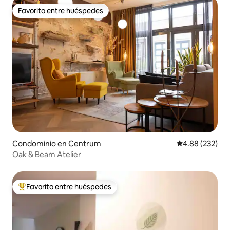
Favorito entre huéspedes
Favorito entre huéspedes
Condominio en Centrum
Calificación pr
4.88 (232)
Oak & Beam Atelier
Favorito entre huéspedes
De los mejores en Favorito entre huéspedes