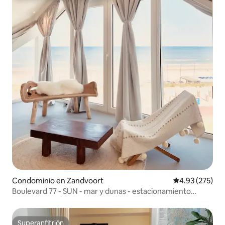
Condominio en Zandvoort
Calificación pr
4.93 (275)
Boulevard 77 - SUN - mar y dunas - estacionamiento
gratuito
Superanfitrión