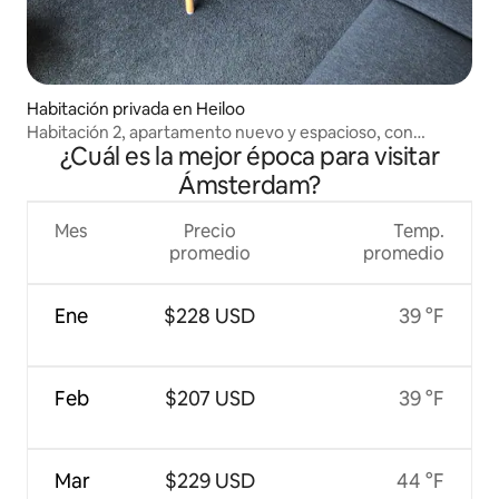
Habitación privada en Heiloo
Habitación 2, apartamento nuevo y espacioso, con
¿Cuál es la mejor época para visitar
entrada privada
Ámsterdam?
Mes
Precio
Temp.
promedio
promedio
Ene
$228 USD
39 °F
Feb
$207 USD
39 °F
Mar
$229 USD
44 °F