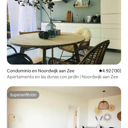
Condominio en Noordwijk aan Zee
Calificación p
4.92 (130)
Apartamento en las dunas con jardín | Noordwijk aan Zee
Superanfitrión
Superanfitrión