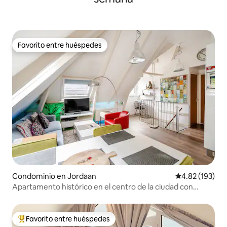
Favorito entre huéspedes
Favorito entre huéspedes
Condominio en Jordaan
Calificación p
4.82 (193)
Apartamento histórico en el centro de la ciudad con
terraza en la azotea
Favorito entre huéspedes
De los mejores en Favorito entre huéspedes